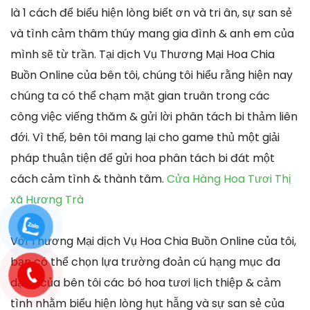
là 1 cách để biểu hiện lòng biết ơn và tri ân, sự san sẻ
và tình cảm thâm thúy mang gia đình & anh em của
mình sẽ từ trần. Tại dịch Vụ Thương Mại Hoa Chia
Buồn Online của bên tôi, chúng tôi hiểu rằng hiện nay
chúng ta có thể chạm mặt gian truân trong các
công việc viếng thăm & gửi lời phân tách bi thảm liên
đới. Vì thế, bên tôi mang lại cho game thủ một giải
pháp thuận tiện để gửi hoa phân tách bi đát một
cách cảm tình & thành tâm.
Cửa Hàng Hoa Tươi Thị
xã Hương Trà
Với Thương Mại dịch Vụ Hoa Chia Buồn Online của tôi,
bạn có thể chọn lựa trường đoản cú hạng mục đa
dạng của bên tôi các bó hoa tươi lịch thiệp & cảm
tình nhằm biểu hiện lòng hụt hẫng và sự san sẻ của