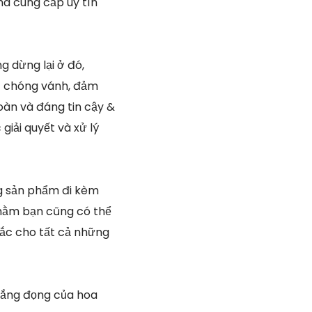
hà cung cấp uy tín
g dừng lại ở đó,
ụ chóng vánh, đảm
oàn và đáng tin cậy &
iải quyết và xử lý
g sản phẩm đi kèm
nhằm bạn cũng có thể
sắc cho tất cả những
lắng đọng của hoa