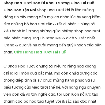
Shop Hoa Tươi Hoa Đi Khai Trương Giao Tại Huế
Giao Hoa Tận Nơi
Shop Hoa Tươi khi là liên tưởng
đáng tin cậy mang đến mọi cá nhân lúc hy vọng kiếm
tìm những bó hoa tươi tắn & rất dị nhất. Chúng tôi
kiêu hãnh là 1 trong những giữa những shop hoa tươi
bậc nhất, cung ứng Thương Mại & dịch Vụ rất chất
lượng & đưa về nụ cười mang đến quý khách của bản
thân.
Cửa Hàng Hoa Tươi Tại Huế
Ở Shop Hoa Tươi, chúng tôi hiểu rõ rằng hoa không
chỉ là là 1 món quà bắt mắt, mà còn chứa đựng các
thông điệp tình ái, sự chúc mừng hạnh phúc và sự
biểu tượng của việc tươi thế hệ. Với hàng ngũ chuyên
viên đon đả và tay nghề cao, tôi luôn luôn nỗ lực tạo
thành các bó hoa tuoi tuyệt vời & sắc sảo độc nhất