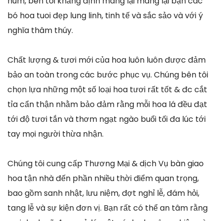
núm, bên tôi khẳng định mang lại mang lại bạn các
bó hoa tuoi đẹp lung linh, tinh tế và sắc sảo và với ý
nghĩa thâm thúy.
Chất lượng & tươi mới của hoa luôn luôn được đảm
bảo an toàn trong các bước phục vụ. Chúng bên tôi
chọn lựa những một số loại hoa tươi rất tốt & đc cắt
tỉa cẩn thận nhằm bảo đảm rằng mỗi hoa lá đều đạt
tới độ tươi tắn và thơm ngạt ngào buổi tối đa lúc tới
tay mọi người thừa nhận.
Chúng tôi cung cấp Thương Mại & dịch Vụ bàn giao
hoa tận nhà đến phần nhiều thời điểm quan trọng,
bao gồm sanh nhật, lưu niệm, đợt nghỉ lễ, đám hỏi,
tang lễ và sự kiện đơn vị. Bạn rất có thể an tâm rằng