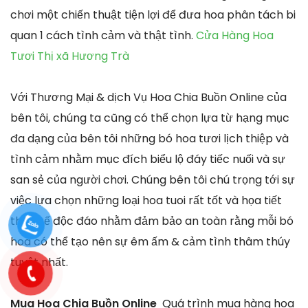
chơi một chiến thuật tiện lợi để đưa hoa phân tách bi
quan 1 cách tình cảm và thật tình.
Cửa Hàng Hoa
Tươi Thị xã Hương Trà
Với Thương Mại & dịch Vụ Hoa Chia Buồn Online của
bên tôi, chúng ta cũng có thể chọn lựa từ hạng mục
đa dạng của bên tôi những bó hoa tươi lịch thiệp và
tình cảm nhằm mục đích biểu lộ đáy tiếc nuối và sự
san sẻ của người chơi. Chúng bên tôi chú trọng tới sự
việc lựa chọn những loại hoa tuoi rất tốt và họa tiết
thiết kế độc đáo nhằm đảm bảo an toàn rằng mỗi bó
hoa có thể tạo nên sự êm ấm & cảm tình thâm thúy
tuyệt nhất.
Mua Hoa Chia Buồn Online
Quá trình mua hàng hoa