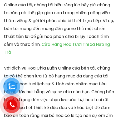
Online của tôi, chúng tôi hiểu rằng lúc bấy giờ chúng
ta cũng có thể gặp gian nan trong những công việc
thăm viếng & gửi lời phân chia bi thiết trực tiếp. Vì cụ,
bên tôi mang đến mang đến game thủ một chiến
thuật tiện lợi để gửi hoa phân chia bi lụy 1 cách tình
cảm và thực tình.
Cửa Hàng Hoa Tươi Thị xã Hương
Trà
Với dịch vụ Hoa Chia Buồn Online của bên tôi, chúng
ta có thể chọn lựa từ bỏ hạng mục đa dạng của tôi
các bó hoa tuoi lịch sự & tình cảm nhằm mục tiêu
bộc lộ đáy hụt hẫng và sự sẻ chia của bạn. Chúng bên
tôi chú trọng đến việc chọn lựa các loại hoa tuoi rất
tốt và họa tiết thiết kế độc đáo và khác biệt để đảm
bảo an toàn rằng mọi bó hoa có lẽ tạo nên sự êm ấm