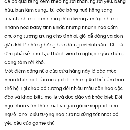
để bộ quà tặng kèm theo người thân, người yêu, bằng
hữu, bạn làm cùng… từ các bông huê hồng sang
chảnh, những cành hoa phía dương ấm áp, những
nhành hoa baby tinh khiết, những nhành hoa cẩm
chướng tượng trưng cho tình ái, giỏi dễ dàng và đơn
giản khi là những bông hoa dở người xinh xắn… tất cả
đều phải sở hữu. tạo thành viên ta nghẹn ngào không
đang tâm rời khỏi.
Một điểm cộng nữa của cửa hàng này là các mộc
nhân khôn xiết cần cù update những Xu thế cắm hoa
thế hệ. Tại shop có tương đối nhiều mẫu cắn hoa độc
đáo và khác biệt, mớ lạ và độc đáo và khác biệt. Đội
ngũ nhân viên thân mật và gần gũi sẽ support cho
người chơi biểu tượng hoa tương xứng tốt nhất có
yêu cầu của game thủ.