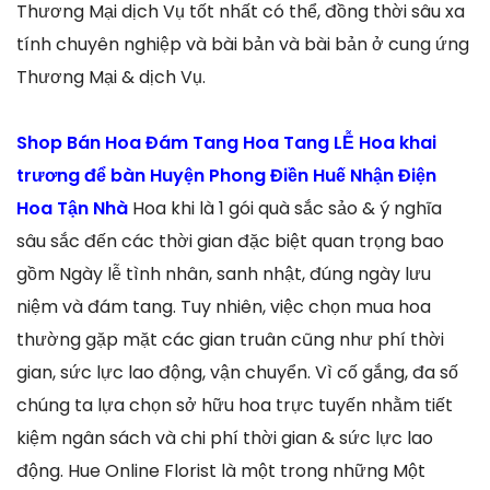
Thương Mại dịch Vụ tốt nhất có thể, đồng thời sâu xa
tính chuyên nghiệp và bài bản và bài bản ở cung ứng
Thương Mại & dịch Vụ.
Shop Bán Hoa Đám Tang Hoa Tang LỄ Hoa khai
trương để bàn Huyện Phong Điền Huế Nhận Điện
Hoa Tận Nhà
Hoa khi là 1 gói quà sắc sảo & ý nghĩa
sâu sắc đến các thời gian đặc biệt quan trọng bao
gồm Ngày lễ tình nhân, sanh nhật, đúng ngày lưu
niệm và đám tang. Tuy nhiên, việc chọn mua hoa
thường gặp mặt các gian truân cũng như phí thời
gian, sức lực lao động, vận chuyển. Vì cố gắng, đa số
chúng ta lựa chọn sở hữu hoa trực tuyến nhằm tiết
kiệm ngân sách và chi phí thời gian & sức lực lao
động. Hue Online Florist là một trong những Một