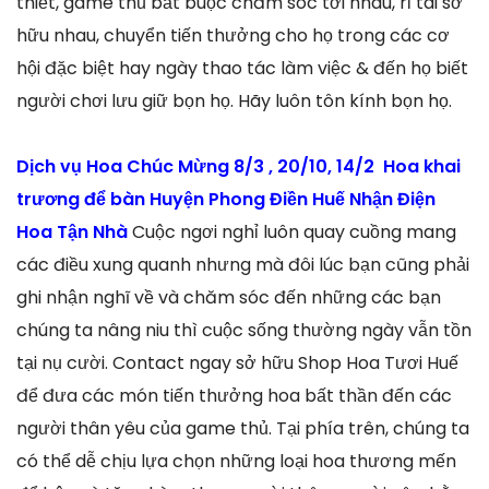
thiết, game thủ bắt buộc chăm sóc tới nhau, rỉ tai sở
hữu nhau, chuyển tiến thưởng cho họ trong các cơ
hội đặc biệt hay ngày thao tác làm việc & đến họ biết
người chơi lưu giữ bọn họ. Hãy luôn tôn kính bọn họ.
Dịch vụ Hoa Chúc Mừng 8/3 , 20/10, 14/2 Hoa khai
trương để bàn Huyện Phong Điền Huế Nhận Điện
Hoa Tận Nhà
Cuộc ngơi nghỉ luôn quay cuồng mang
các điều xung quanh nhưng mà đôi lúc bạn cũng phải
ghi nhận nghĩ về và chăm sóc đến những các bạn
chúng ta nâng niu thì cuộc sống thường ngày vẫn tồn
tại nụ cười. Contact ngay sở hữu Shop Hoa Tươi Huế
để đưa các món tiến thưởng hoa bất thần đến các
người thân yêu của game thủ. Tại phía trên, chúng ta
có thể dễ chịu lựa chọn những loại hoa thương mến