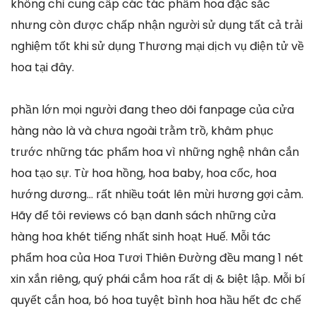
không chỉ cung cấp các tác phẩm hoa đặc sắc
nhưng còn được chấp nhận người sử dụng tất cả trải
nghiệm tốt khi sử dụng Thương mại dịch vụ điện tử về
hoa tại đây.
phần lớn mọi người đang theo dõi fanpage của cửa
hàng nào là và chưa ngoài trằm trồ, khâm phục
trước những tác phẩm hoa vì những nghệ nhân cắn
hoa tạo sự. Từ hoa hồng, hoa baby, hoa cốc, hoa
hướng dương… rất nhiều toát lên mừi hương gợi cảm.
Hãy để tôi reviews có bạn danh sách những cửa
hàng hoa khét tiếng nhất sinh hoạt Huế. Mỗi tác
phẩm hoa của Hoa Tươi Thiên Đường đều mang 1 nét
xin xắn riêng, quý phái cắm hoa rất dị & biệt lập. Mỗi bí
quyết cắn hoa, bó hoa tuyệt bình hoa hầu hết đc chế