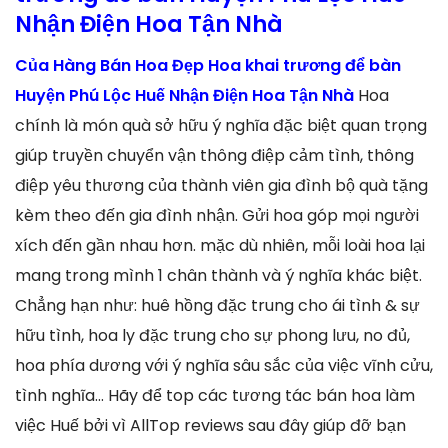
Nhận Điện Hoa Tận Nhà
Của Hàng Bán Hoa Đẹp Hoa khai trương để bàn
Huyện Phú Lộc Huế Nhận Điện Hoa Tận Nhà
Hoa
chính là món quà sở hữu ý nghĩa đặc biệt quan trọng
giúp truyền chuyển vận thông điệp cảm tình, thông
điệp yêu thương của thành viên gia đình bộ quà tặng
kèm theo đến gia đình nhận. Gửi hoa góp mọi người
xích đến gần nhau hơn. mặc dù nhiên, mỗi loài hoa lại
mang trong mình 1 chân thành và ý nghĩa khác biệt.
Chẳng hạn như: huê hồng đặc trung cho ái tình & sự
hữu tình, hoa ly đặc trung cho sự phong lưu, no đủ,
hoa phía dương với ý nghĩa sâu sắc của việc vĩnh cửu,
tình nghĩa… Hãy để top các tương tác bán hoa làm
việc Huế bởi vì AllTop reviews sau đây giúp đỡ bạn