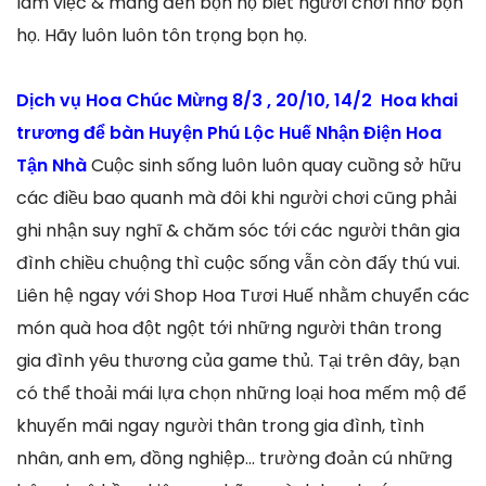
làm việc & mang đến bọn họ biết người chơi nhớ bọn
họ. Hãy luôn luôn tôn trọng bọn họ.
Dịch vụ Hoa Chúc Mừng 8/3 , 20/10, 14/2 Hoa khai
trương để bàn Huyện Phú Lộc Huế Nhận Điện Hoa
Tận Nhà
Cuộc sinh sống luôn luôn quay cuồng sở hữu
các điều bao quanh mà đôi khi người chơi cũng phải
ghi nhận suy nghĩ & chăm sóc tới các người thân gia
đình chiều chuộng thì cuộc sống vẫn còn đấy thú vui.
Liên hệ ngay với Shop Hoa Tươi Huế nhằm chuyển các
món quà hoa đột ngột tới những người thân trong
gia đình yêu thương của game thủ. Tại trên đây, bạn
có thể thoải mái lựa chọn những loại hoa mếm mộ để
khuyến mãi ngay người thân trong gia đình, tình
nhân, anh em, đồng nghiệp… trường đoản cú những