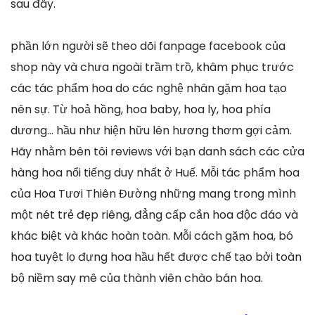
sau đây.
phần lớn người sẽ theo dõi fanpage facebook của
shop này và chưa ngoài trầm trồ, khâm phục trước
các tác phẩm hoa do các nghệ nhân gặm hoa tạo
nên sự. Từ hoả hồng, hoa baby, hoa ly, hoa phía
dương… hầu như hiện hữu lên hương thơm gợi cảm.
Hãy nhằm bên tôi reviews với bạn danh sách các cửa
hàng hoa nổi tiếng duy nhất ở Huế. Mỗi tác phẩm hoa
của Hoa Tươi Thiên Đường những mang trong mình
một nét trẻ đẹp riêng, đẳng cấp cắn hoa độc đáo và
khác biệt và khác hoàn toàn. Mỗi cách gặm hoa, bó
hoa tuyệt lọ đựng hoa hầu hết được chế tạo bởi toàn
bộ niềm say mê của thành viên chào bán hoa.