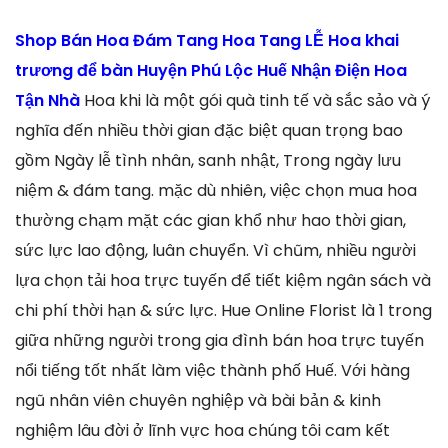
Shop Bán Hoa Đám Tang Hoa Tang LỄ Hoa khai
trương để bàn Huyện Phú Lộc Huế Nhận Điện Hoa
Tận Nhà
Hoa khi là một gói quà tinh tế và sắc sảo và ý
nghĩa đến nhiều thời gian đặc biệt quan trọng bao
gồm Ngày lễ tình nhân, sanh nhật, Trong ngày lưu
niệm & đám tang. mặc dù nhiên, việc chọn mua hoa
thường chạm mặt các gian khổ như hao thời gian,
sức lực lao động, luân chuyển. Vì chũm, nhiều người
lựa chọn tải hoa trực tuyến để tiết kiệm ngân sách và
chi phí thời hạn & sức lực. Hue Online Florist là 1 trong
giữa những người trong gia đình bán hoa trực tuyến
nổi tiếng tốt nhất làm việc thành phố Huế. Với hàng
ngũ nhân viên chuyên nghiệp và bài bản & kinh
nghiệm lâu đời ở lĩnh vực hoa chúng tôi cam kết