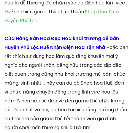
hoa lá dễ thương đc chăm sóc do điện hoa làm việc
Huế sẽ khiến game thủ chấp thuận.
Shop Hoa Tươi
Huyện Phú Lộc
Của Hàng Bán Hoa Đẹp Hoa khai trương để bàn
Huyện Phú Lộc Huế Nhận Điện Hoa Tận Nhà
Hoặc bạn
rất thích sử dụng hoa làm quà tặng khuyến mãi ý
nghĩa cho người thân, bằng hữu trong các dịp đặc
biệt quan trọng cũng như khai trương mở bán, chúc
mừng, sinh nhật,… hãy can dự có Shop hoa Huế, đơn
vị chức năng chuyển động trong lĩnh vực hoa lâu
năm & hẹn hứa sẽ đưa về đến game thủ chất lượng
tốt độc nhất vô nhị, do bên tôi hiểu rằng trường đoản
cú Trái tim của game thủ tới thành viên gia đình
người chơi mến thương khi là trái tim.