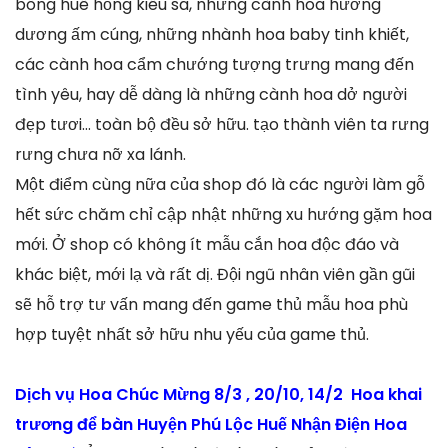
bông huê hồng kiêu sa, những cành hoa hướng
dương ấm cúng, những nhành hoa baby tinh khiết,
các cành hoa cẩm chướng tượng trưng mang đến
tình yêu, hay dễ dàng là những cành hoa dở người
đẹp tươi… toàn bộ đều sở hữu. tạo thành viên ta rưng
rưng chưa nỡ xa lánh.
Một điểm cùng nữa của shop đó là các người làm gỗ
hết sức chăm chỉ cập nhật những xu hướng gặm hoa
mới. Ở shop có không ít mẫu cắn hoa độc đáo và
khác biệt, mới lạ và rất dị. Đội ngũ nhân viên gần gũi
sẽ hỗ trợ tư vấn mang đến game thủ mẫu hoa phù
hợp tuyệt nhất sở hữu nhu yếu của game thủ.
Dịch vụ Hoa Chúc Mừng 8/3 , 20/10, 14/2 Hoa khai
trương để bàn Huyện Phú Lộc Huế Nhận Điện Hoa