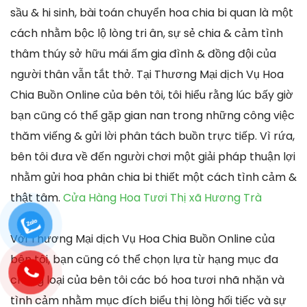
sầu & hi sinh, bài toán chuyển hoa chia bi quan là một
cách nhằm bộc lộ lòng tri ân, sự sẻ chia & cảm tình
thâm thúy sở hữu mái ấm gia đình & đồng đội của
người thân vẫn tắt thở. Tại Thương Mại dịch Vụ Hoa
Chia Buồn Online của bên tôi, tôi hiểu rằng lúc bấy giờ
bạn cũng có thể gặp gian nan trong những công việc
thăm viếng & gửi lời phân tách buồn trực tiếp. Vì rứa,
bên tôi đưa về đến người chơi một giải pháp thuận lợi
nhằm gửi hoa phân chia bi thiết một cách tình cảm &
thật tâm.
Cửa Hàng Hoa Tươi Thị xã Hương Trà
Với Thương Mại dịch Vụ Hoa Chia Buồn Online của
bên tôi, bạn cũng có thể chọn lựa từ hạng mục đa
chủng loại của bên tôi các bó hoa tươi nhã nhặn và
tình cảm nhằm mục đích biểu thị lòng hối tiếc và sự