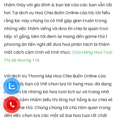
thâm thúy với gia đình & bạn bè của các bạn vẫn tắt
hơi. Tại dịch vụ Hoa Chia Buồn Online của tôi, tôi hiểu
rằng lúc này chúng ta có thể gặp gian truân trong
những việc thăm viếng và đưa lời chia bi quan trực
tiếp. Vì gắng, bên tôi đem lại mang đến game thủ 1
phương án tiện nghi để đưa hoa phân tách bi thảm
một cách cảm tình và tình thực.
Cửa Hàng Hoa Tươi
Thị xã Hương Trà
Với dịch Vụ Thương Mại Hoa Chia Buồn Online của
chúng tôi, bạn có thể chọn lựa từ hạng mục đa dạng
của bên tôi những bó hoa tươi lịch sự và trang nhã
và tình cảm nhằm biểu thị lòng hụt hẫng & sự chia sẻ
của game thủ. Chúng chúng tôi chú tâm quan trọng
đến việc chọn lựa các một số loại hoa tuoi rất chất