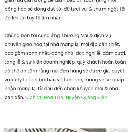
giảm tỉa cẩn trọng để đảm bảo an toàn rằng mọi
bông hoa số đông đạt tới độ tươi vui & thơm ngát tối
đa khi tới tay tổ ấm nhấn.
Chúng bên tôi cung ứng Thương Mại & dịch Vụ
chuyển giao hoa tại nhà mang lại mọi dịp cần thiết,
bao gồm sanh nhật, đáng nhớ, đợt nghỉ lễ, đám cưới,
tang lễ & sự kiện doanh nghiệp. quý khách hoàn toàn
có thể an tâm rằng mọi đơn hàng sẽ được giải quyết
và xử lý 1 cách bài bản và tận tâm, mang về sự chấp
nhận mang lại từ đầu đến chân khuyến mãi & nhà
bạn dấn.
Dịch Vụ Hoa Tươi Huyện Quảng Điền