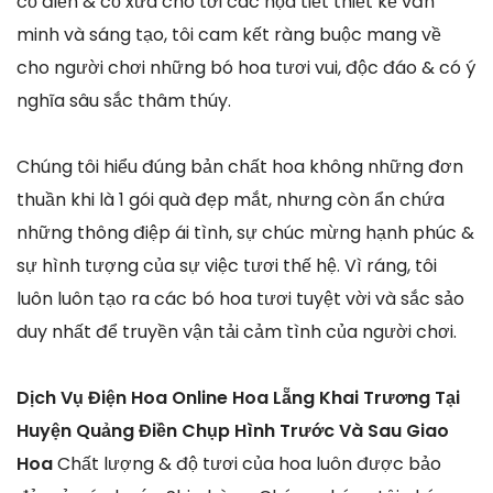
cổ điển & cổ xưa cho tới các họa tiết thiết kế văn
minh và sáng tạo, tôi cam kết ràng buộc mang về
cho người chơi những bó hoa tươi vui, độc đáo & có ý
nghĩa sâu sắc thâm thúy.
Chúng tôi hiểu đúng bản chất hoa không những đơn
thuần khi là 1 gói quà đẹp mắt, nhưng còn ẩn chứa
những thông điệp ái tình, sự chúc mừng hạnh phúc &
sự hình tượng của sự việc tươi thế hệ. Vì ráng, tôi
luôn luôn tạo ra các bó hoa tươi tuyệt vời và sắc sảo
duy nhất để truyền vận tải cảm tình của người chơi.
Dịch Vụ Điện Hoa Online Hoa Lẵng Khai Trương Tại
Huyện Quảng Điền Chụp Hình Trước Và Sau Giao
Hoa
Chất lượng & độ tươi của hoa luôn được bảo