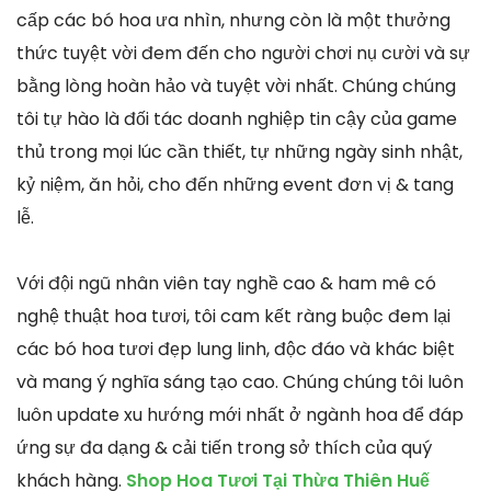
cấp các bó hoa ưa nhìn, nhưng còn là một thưởng
thức tuyệt vời đem đến cho người chơi nụ cười và sự
bằng lòng hoàn hảo và tuyệt vời nhất. Chúng chúng
tôi tự hào là đối tác doanh nghiệp tin cậy của game
thủ trong mọi lúc cần thiết, tự những ngày sinh nhật,
kỷ niệm, ăn hỏi, cho đến những event đơn vị & tang
lễ.
Với đội ngũ nhân viên tay nghề cao & ham mê có
nghệ thuật hoa tươi, tôi cam kết ràng buộc đem lại
các bó hoa tươi đẹp lung linh, độc đáo và khác biệt
và mang ý nghĩa sáng tạo cao. Chúng chúng tôi luôn
luôn update xu hướng mới nhất ở ngành hoa để đáp
ứng sự đa dạng & cải tiến trong sở thích của quý
khách hàng.
Shop Hoa Tươi Tại Thừa Thiên Huế