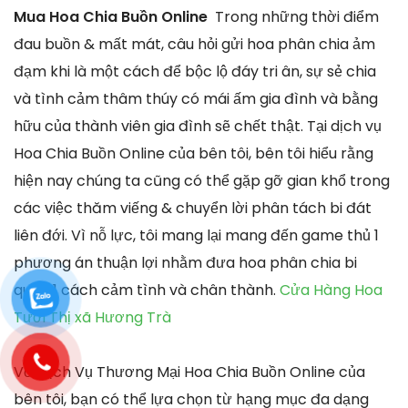
Mua Hoa Chia Buồn Online
Trong những thời điểm
đau buồn & mất mát, câu hỏi gửi hoa phân chia ảm
đạm khi là một cách để bộc lộ đáy tri ân, sự sẻ chia
và tình cảm thâm thúy có mái ấm gia đình và bằng
hữu của thành viên gia đình sẽ chết thật. Tại dịch vụ
Hoa Chia Buồn Online của bên tôi, bên tôi hiểu rằng
hiện nay chúng ta cũng có thể gặp gỡ gian khổ trong
các việc thăm viếng & chuyển lời phân tách bi đát
liên đới. Vì nỗ lực, tôi mang lại mang đến game thủ 1
phương án thuận lợi nhằm đưa hoa phân chia bi
quan 1 cách cảm tình và chân thành.
Cửa Hàng Hoa
Tươi Thị xã Hương Trà
Với dịch Vụ Thương Mại Hoa Chia Buồn Online của
bên tôi, bạn có thể lựa chọn từ hạng mục đa dạng