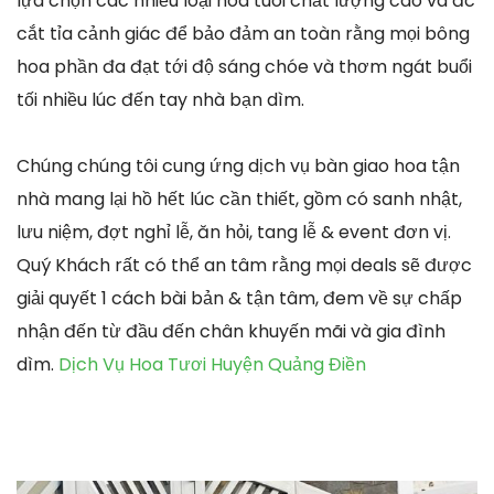
lựa chọn các nhiều loại hoa tuoi chất lượng cao và đc
cắt tỉa cảnh giác để bảo đảm an toàn rằng mọi bông
hoa phần đa đạt tới độ sáng chóe và thơm ngát buổi
tối nhiều lúc đến tay nhà bạn dìm.
Chúng chúng tôi cung ứng dịch vụ bàn giao hoa tận
nhà mang lại hồ hết lúc cần thiết, gồm có sanh nhật,
lưu niệm, đợt nghỉ lễ, ăn hỏi, tang lễ & event đơn vị.
Quý Khách rất có thể an tâm rằng mọi deals sẽ được
giải quyết 1 cách bài bản & tận tâm, đem về sự chấp
nhận đến từ đầu đến chân khuyến mãi và gia đình
dìm.
Dịch Vụ Hoa Tươi Huyện Quảng Điền