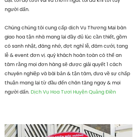
đạt tới độ tươi vui và thơm ngát tối đa khi tới tay
người dấn.
Chúng chúng tôi cung cấp dịch Vụ Thương Mại bàn
giao hoa tận nhà mang lại đầy đủ lúc cần thiết, gồm
có sanh nhật, đáng nhớ, đợt nghỉ lễ, đám cưới, tang
lễ & event đơn vị. quý khách hoàn toàn có thể an
tâm rằng mọi đơn hàng sẽ được giải quyết 1 cách
chuyên nghiệp và bài bản & tận tâm, đưa về sự chấp
thuận mang lại từ đầu đến chân tặng ngay & mọi
người dấn.
Dịch Vụ Hoa Tươi Huyện Quảng Điền