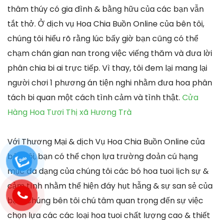
thâm thúy có gia đình & bằng hữu của các bạn vẫn
tắt thở. Ở dịch vụ Hoa Chia Buồn Online của bên tôi,
chúng tôi hiểu rõ rằng lúc bấy giờ bạn cũng có thể
chạm chán gian nan trong việc viếng thăm và đưa lời
phân chia bi ai trực tiếp. Vì thay, tôi đem lại mang lại
người chơi 1 phương án tiện nghi nhằm đưa hoa phân
tách bi quan một cách tình cảm và tình thật.
Cửa
Hàng Hoa Tươi Thị xã Hương Trà
Với Thương Mại & dịch Vụ Hoa Chia Buồn Online của
bên tôi, bạn có thể chọn lựa trường đoản cú hạng
mục đa dạng của chúng tôi các bó hoa tuoi lịch sự &
cảm tình nhằm thể hiện đáy hụt hẫng & sự san sẻ của
bạn. Chúng bên tôi chú tâm quan trọng đến sự việc
chọn lựa các các loại hoa tuoi chất lượng cao & thiết