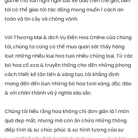
game thủ vẫn nghỉ ngơi bất kể đâu trên thế giới, bên
tôi có thể giao tới tác động mong muốn 1 cách an
toàn và tin cậy và chóng vánh.
Với Thương Mại & dịch Vụ Điện Hoa Online của chúng
tôi, chúng ta cũng có thể mua quan sát thấy hàng
loạt những nhiều loại hoa tuoi nhiều chủng loại. Từ các
bó hoa cổ xưa & truyền thống cho đến những phong
cách thiết kế tân tiến & sáng tạo, tôi khẳng định
mang đến đến bạn những bó hoa tươi sáng, độc đáo
& với chân thành và ý nghĩa sâu sắc.
Chúng tôi hiểu rằng hoa không chỉ đơn giản là 1 món
quà đẹp mắt, nhưng mà còn ẩn chứa những thông
điệp tình ái, sự chúc phúc & sự hình tượng của sự