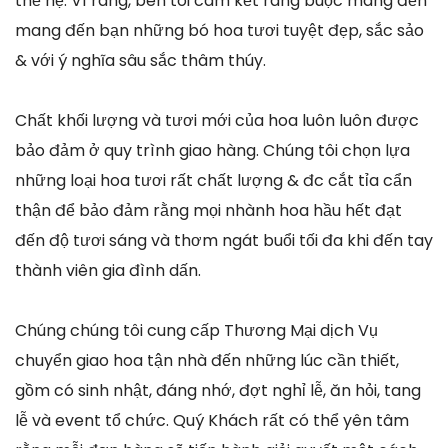
thế hệ. Vì ráng, bên tôi cam kết ràng buộc mang đến
mang đến bạn những bó hoa tươi tuyệt đẹp, sắc sảo
& với ý nghĩa sâu sắc thâm thúy.
Chất khối lượng và tươi mới của hoa luôn luôn được
bảo đảm ở quy trình giao hàng. Chúng tôi chọn lựa
những loại hoa tươi rất chất lượng & đc cắt tỉa cẩn
thận để bảo đảm rằng mọi nhành hoa hầu hết đạt
đến độ tươi sáng và thơm ngát buổi tối đa khi đến tay
thành viên gia đình dấn.
Chúng chúng tôi cung cấp Thương Mại dịch Vụ
chuyển giao hoa tận nhà đến những lúc cần thiết,
gồm có sinh nhật, đáng nhớ, đợt nghỉ lễ, ăn hỏi, tang
lễ và event tổ chức. Quý Khách rất có thể yên tâm