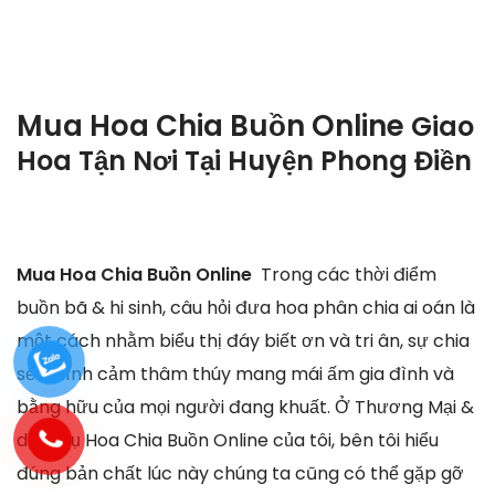
Mua Hoa Chia Buồn Online
Giao
Hoa Tận Nơi Tại
Huyện Phong Điền
Mua Hoa Chia Buồn Online
Trong các thời điểm
buồn bã & hi sinh, câu hỏi đưa hoa phân chia ai oán là
một cách nhằm biểu thị đáy biết ơn và tri ân, sự chia
sẻ & tình cảm thâm thúy mang mái ấm gia đình và
bằng hữu của mọi người đang khuất. Ở Thương Mại &
dịch Vụ Hoa Chia Buồn Online của tôi, bên tôi hiểu
đúng bản chất lúc này chúng ta cũng có thể gặp gỡ