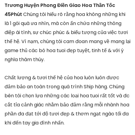
Trương Huyện Phong Điền Giao Hoa Thần Tốc
45Phút
Chúng tôi hiểu rõ rằng hoa không những khi
là 1 gói quà ưa nhìn, mà còn ẩn chứa những thông
điệp ái tình, sự chúc phúc & biểu tượng của việc tươi
thế hệ. Vì nạm, chúng tôi cam đoan mang về mang lại
game thủ các bó hoa tuoi đẹp tuyệt, tinh tế & với ý
nghĩa thâm thúy.
Chất lượng & tươi thế hệ của hoa luôn luôn được
đảm bảo an toàn trong quá trình Ship hàng. Chúng
bên tôi chọn lựa những các loại hoa tuoi rất tốt và đc
cắt tỉa cảnh giác nhằm bảo đảm rằng mỗi nhành hoa
phần đa đạt tới độ tươi đẹp & thơm ngạt ngào tối đa
khi đến tay gia đình nhấn.