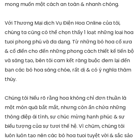
mong muốn một cách an toàn & nhanh chóng.
Với Thương Mại dịch Vụ Điện Hoa Online của tôi,
chúng ta cũng có thể chọn thấy 1 loạt những loại hoa
tuoi phong phú và đa dạng. Từ những bó hoa cổ xưa
& cổ điển cho đến những phong cách thiết kế tiến bộ
và sáng tạo, bên tôi cam kết ràng buộc đem lại đến
bạn các bó hoa sáng chóe, rất dị & có ý nghĩa thâm
thúy.
Chúng tôi hiểu rõ rằng hoa không chỉ đơn thuần là
một món quà bắt mắt, nhưng còn ẩn chứa những
thông điệp ái tình, sự chúc mừng hạnh phúc & sự
biểu tượng của sự tươi thế hệ. Vì chũm, chúng tôi
luôn luôn tạo nên các bó hoa tuoi tuyệt vời & sắc sảo