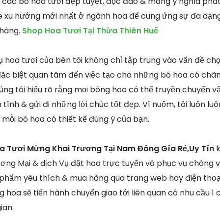
 các bó hoa tươi đẹp tuyệt, độc đáo & mang ý nghĩa phá
e xu hướng mới nhất ở ngành hoa để cung ứng sự đa dạng
 hàng.
Shop Hoa Tươi Tại Thừa Thiên Huế
 hoa tươi của bên tôi không chỉ tập trung vào vấn đề chọn
ặc biệt quan tâm đến việc tạo cho những bó hoa có chân
ng tôi hiểu rõ rằng mọi bông hoa có thể truyền chuyển v
tình & gửi đi những lời chúc tốt đẹp. Vì nuốm, tôi luôn luôn
mỗi bó hoa có thiết kế đúng ý của bạn.
oa Tươi Mừng Khai Trương Tại Nam Đông Gía Rẻ,Uy Tín
k
ơng Mại & dịch Vụ đặt hoa trực tuyến và phục vụ chóng 
 phẩm yêu thích & mua hàng qua trang web hay điện thoại
 hoa sẽ tiến hành chuyển giao tới liên quan có nhu cầu 1
ian.