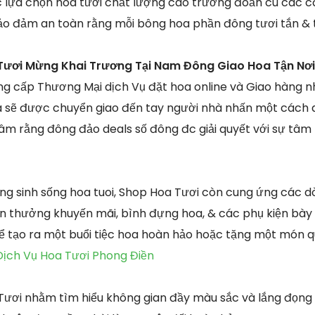
ệc lựa chọn hoa tươi chất lượng cao trường đoản cú các 
ảo đảm an toàn rằng mỗi bông hoa phần đông tươi tắn &
Tươi Mừng Khai Trương Tại Nam Đông Giao Hoa Tận Nơ
g cấp Thương Mại dịch Vụ đặt hoa online và Giao hàng 
a sẽ được chuyển giao đến tay người nhà nhấn một cách 
tâm rằng đông đảo deals số đông đc giải quyết với sự tâm
g sinh sống hoa tuoi, Shop Hoa Tươi còn cung ứng các
ến thưởng khuyến mãi, bình đựng hoa, & các phụ kiện bày 
 tạo ra một buổi tiệc hoa hoàn hảo hoặc tặng một món q
Dịch Vụ Hoa Tươi Phong Điền
Tươi nhằm tìm hiểu không gian đầy màu sắc và lắng đọng