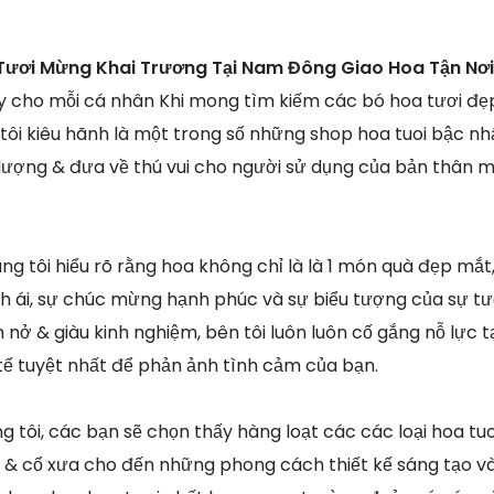
Tươi Mừng Khai Trương Tại Nam Đông Giao Hoa Tận Nơi
y cho mỗi cá nhân Khi mong tìm kiếm các bó hoa tươi đẹ
 tôi kiêu hãnh là một trong số những shop hoa tuoi bậc nh
lượng & đưa về thú vui cho người sử dụng của bản thân 
ng tôi hiểu rõ rằng hoa không chỉ là là 1 món quà đẹp m
h ái, sự chúc mừng hạnh phúc và sự biểu tượng của sự tươ
 nở & giàu kinh nghiệm, bên tôi luôn luôn cố gắng nỗ lực
h tế tuyệt nhất để phản ảnh tình cảm của bạn.
tôi, các bạn sẽ chọn thấy hàng loạt các các loại hoa tuoi
& cổ xưa cho đến những phong cách thiết kế sáng tạo và