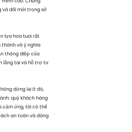
t minh cao. Chúng
 và đổi mới trong sở
 lựa hoa tuoi rất
 thành và ý nghĩa
ận thông điệp của
 lắng tai và hỗ trợ tư
hông dừng lại ở đó,
vánh. quý khách hàng
 cảm ứng, tôi có thể
 cách an toàn và đáng