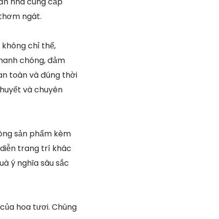
căn nhà cung cấp
 thơm ngát.
i
không chỉ thế,
nhanh chóng, đảm
an toàn và đúng thời
 huyết và chuyên
 dòng sản phẩm kèm
diễn trang trí khác
uà ý nghĩa sâu sắc
 của hoa tươi. Chúng