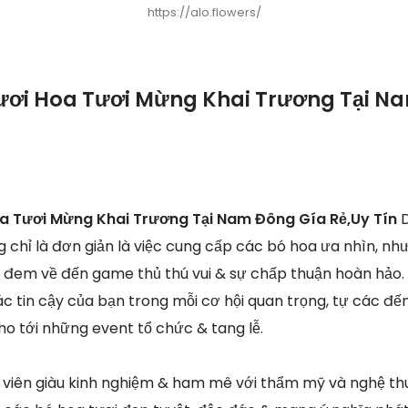
https://alo.flowers/
ươi Hoa Tươi Mừng Khai Trương Tại N
oa Tươi Mừng Khai Trương Tại Nam Đông Gía Rẻ,Uy Tín
ng chỉ là đơn giản là việc cung cấp các bó hoa ưa nhìn, n
o đem về đến game thủ thú vui & sự chấp thuận hoàn hảo. 
ác tin cậy của bạn trong mỗi cơ hội quan trọng, tự các đến
ho tới những event tổ chức & tang lễ.
viên giàu kinh nghiệm & ham mê với thẩm mỹ và nghệ thu