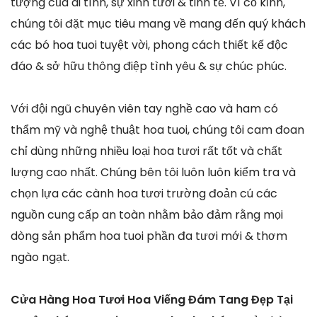
tượng của ái tình, sự xinh tươi & tinh tế. Vì cố kỉnh,
chúng tôi đặt mục tiêu mang về mang đến quý khách
các bó hoa tuoi tuyệt vời, phong cách thiết kế độc
đáo & sở hữu thông điệp tình yêu & sự chúc phúc.
Với đội ngũ chuyên viên tay nghề cao và ham có
thẩm mỹ và nghệ thuật hoa tuoi, chúng tôi cam đoan
chỉ dùng những nhiều loại hoa tươi rất tốt và chất
lượng cao nhất. Chúng bên tôi luôn luôn kiểm tra và
chọn lựa các cành hoa tươi trường đoản cú các
nguồn cung cấp an toàn nhằm bảo đảm rằng mọi
dòng sản phẩm hoa tuoi phần đa tươi mới & thơm
ngào ngạt.
Cửa Hàng Hoa Tươi Hoa Viếng Đám Tang Đẹp Tại