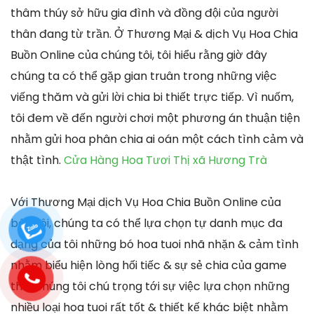
thâm thúy sở hữu gia đình và đồng đội của người
thân đang từ trần. Ở Thương Mại & dịch Vụ Hoa Chia
Buồn Online của chúng tôi, tôi hiểu rằng giờ đây
chúng ta có thể gặp gian truân trong những việc
viếng thăm và gửi lời chia bi thiết trực tiếp. Vì nuốm,
tôi đem về đến người chơi một phương án thuận tiện
nhằm gửi hoa phân chia ai oán một cách tình cảm và
thật tình.
Cửa Hàng Hoa Tươi Thị xã Hương Trà
Với Thương Mại dịch Vụ Hoa Chia Buồn Online của
bên tôi, chúng ta có thể lựa chọn tự danh mục đa
dạng của tôi những bó hoa tuoi nhã nhặn & cảm tình
nhằm biểu hiện lòng hối tiếc & sự sẻ chia của game
thủ. Chúng tôi chú trọng tới sự việc lựa chọn những
nhiều loại hoa tuoi rất tốt & thiết kế khác biệt nhằm