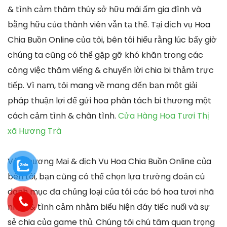
& tình cảm thâm thúy sở hữu mái ấm gia đình và
bằng hữu của thành viên vẫn tạ thế. Tại dịch vụ Hoa
Chia Buồn Online của tôi, bên tôi hiểu rằng lúc bấy giờ
chúng ta cũng có thể gặp gỡ khó khăn trong các
công việc thăm viếng & chuyển lời chia bi thảm trực
tiếp. Vì nạm, tôi mang về mang đến bạn một giải
pháp thuận lợi để gửi hoa phân tách bi thương một
cách cảm tình & chân tình.
Cửa Hàng Hoa Tươi Thị
xã Hương Trà
Với Thương Mại & dịch Vụ Hoa Chia Buồn Online của
bên tôi, bạn cũng có thể chọn lựa trường đoản cú
danh mục đa chủng loại của tôi các bó hoa tươi nhã
nhặn & tình cảm nhằm biểu hiện đáy tiếc nuối và sự
sẻ chia của game thủ. Chúng tôi chú tâm quan trọng