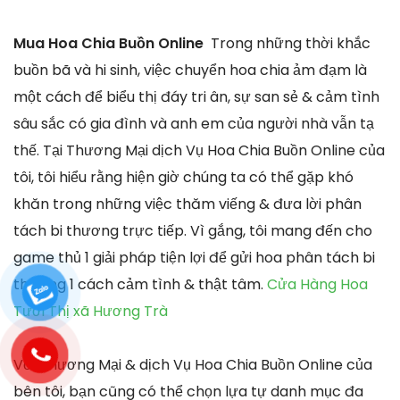
Mua Hoa Chia Buồn Online
Trong những thời khắc
buồn bã và hi sinh, việc chuyển hoa chia ảm đạm là
một cách để biểu thị đáy tri ân, sự san sẻ & cảm tình
sâu sắc có gia đình và anh em của người nhà vẫn tạ
thế. Tại Thương Mại dịch Vụ Hoa Chia Buồn Online của
tôi, tôi hiểu rằng hiện giờ chúng ta có thể gặp khó
khăn trong những việc thăm viếng & đưa lời phân
tách bi thương trực tiếp. Vì gắng, tôi mang đến cho
game thủ 1 giải pháp tiện lợi để gửi hoa phân tách bi
thương 1 cách cảm tình & thật tâm.
Cửa Hàng Hoa
Tươi Thị xã Hương Trà
Với Thương Mại & dịch Vụ Hoa Chia Buồn Online của
bên tôi, bạn cũng có thể chọn lựa tự danh mục đa