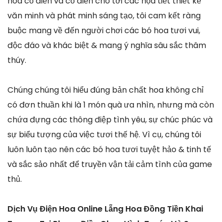
hoa cổ điển và cổ điển cho tới các họa tiết thiết kế
văn minh và phát minh sáng tạo, tôi cam kết ràng
buộc mang về đến người chơi các bó hoa tươi vui,
độc đáo và khác biệt & mang ý nghĩa sâu sắc thâm
thúy.
Chúng chúng tôi hiểu đúng bản chất hoa không chỉ
có đơn thuần khi là 1 món quà ưa nhìn, nhưng mà còn
chứa đựng các thông điệp tình yêu, sự chúc phúc và
sự biểu tượng của việc tươi thế hệ. Vì cụ, chúng tôi
luôn luôn tạo nên các bó hoa tươi tuyệt hảo & tinh tế
và sắc sảo nhất để truyền vận tải cảm tình của game
thủ.
Dịch Vụ Điện Hoa Online Lẵng Hoa Đồng Tiền Khai