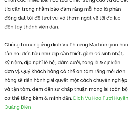
chọn các nhiều loại hoa tuoi chất lượng cao và đc cắt
tỉa cẩn trọng nhằm bảo đảm rằng mỗi hoa lá phần
đông đạt tới độ tươi vui và thơm ngát về tối đa lúc
đến tay thành viên dấn.
Chúng tôi cung ứng dịch Vụ Thương Mại bàn giao hoa
tận nơi đến hầu như dịp cần thiết, gồm có sinh nhật,
kỷ niệm, dịp nghỉ lễ hội, đám cưới, tang lễ & sự kiện
đơn vị. Quý khách hàng có thể an tâm rằng mỗi đơn
hàng sẽ tiến hành giải quyết một cách chuyên nghiệp
và tận tâm, đem đến sự chấp thuận mang lại toàn bộ
cơ thể tặng kèm & mình dấn.
Dịch Vụ Hoa Tươi Huyện
Quảng Điền