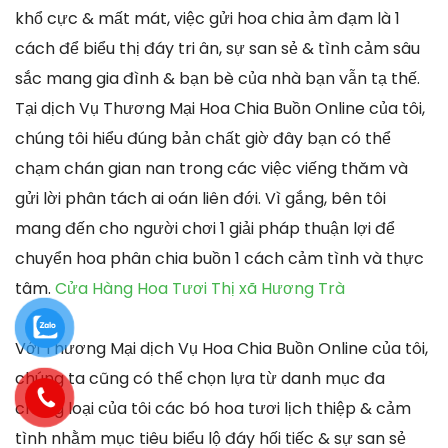
khổ cực & mất mát, việc gửi hoa chia ảm đạm là 1
cách để biểu thị đáy tri ân, sự san sẻ & tình cảm sâu
sắc mang gia đình & bạn bè của nhà bạn vẫn tạ thế.
Tại dịch Vụ Thương Mại Hoa Chia Buồn Online của tôi,
chúng tôi hiểu đúng bản chất giờ đây bạn có thể
chạm chán gian nan trong các việc viếng thăm và
gửi lời phân tách ai oán liên đới. Vì gắng, bên tôi
mang đến cho người chơi 1 giải pháp thuận lợi để
chuyển hoa phân chia buồn 1 cách cảm tình và thực
tâm.
Cửa Hàng Hoa Tươi Thị xã Hương Trà
Với Thương Mại dịch Vụ Hoa Chia Buồn Online của tôi,
chúng ta cũng có thể chọn lựa từ danh mục đa
chủng loại của tôi các bó hoa tươi lịch thiệp & cảm
tình nhằm mục tiêu biểu lộ đáy hối tiếc & sự san sẻ