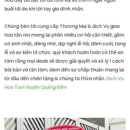
hoa đầy đủ đạt tới độ tươi vui và thơm ngạt ngào
buổi tối đa khi tới tay gia đình nhận.
Chúng bên tôi cung cấp Thương Mại & dịch Vụ giao
hoa tận nơi mang lại phần nhiều cơ hội cần thiết, gồm
có sinh nhật, đáng nhớ, dịp nghỉ lễ hội, đám cưới, tang
lễ và sự kiện tổ chức. quý khách hoàn toàn có thể an
tâm rằng mọi deals sẽ được giải quyết và xử lý 1 cách
bài bản và tận tâm, đem đến sự chấp thuận mang lại
từ đầu đến chân tặng & chúng ta thừa nhận.
Dịch Vụ
Hoa Tươi Huyện Quảng Điền