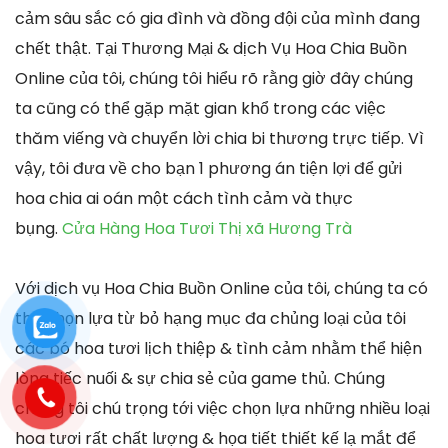
cảm sâu sắc có gia đình và đồng đội của mình đang
chết thật. Tại Thương Mại & dịch Vụ Hoa Chia Buồn
Online của tôi, chúng tôi hiểu rõ rằng giờ đây chúng
ta cũng có thể gặp mặt gian khổ trong các việc
thăm viếng và chuyển lời chia bi thương trực tiếp. Vì
vậy, tôi đưa về cho bạn 1 phương án tiện lợi để gửi
hoa chia ai oán một cách tình cảm và thực
bụng.
Cửa Hàng Hoa Tươi Thị xã Hương Trà
Với dịch vụ Hoa Chia Buồn Online của tôi, chúng ta có
thể chọn lựa từ bỏ hạng mục đa chủng loại của tôi
các bó hoa tươi lịch thiệp & tình cảm nhằm thể hiện
lòng tiếc nuối & sự chia sẻ của game thủ. Chúng
chúng tôi chú trọng tới việc chọn lựa những nhiều loại
hoa tươi rất chất lượng & họa tiết thiết kế lạ mắt để