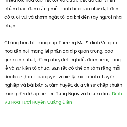
nhiều loại hoa tuoi rất tốt và được cắt tỉa cẩn thận
nhằm bảo đảm rằng mỗi cành hoa gần như đạt đến
độ tươi vui và thơm ngát tối đa khi đến tay người nhà
nhận.
Chúng bên tôi cung cấp Thương Mại & dịch Vụ giao
hoa tận nơi mang lại phần đa dịp quan trọng, bao
gồm sinh nhật, đáng nhớ, đợt nghỉ lễ, đám cưới, tang
lễ và sự kiện tổ chức. Bạn rất có thể an tâm rằng mỗi
deals sẽ được giải quyết và xử lý một cách chuyên
nghiệp và bài bản & tâm huyết, đưa về sự chấp thuận
mang đến khắp cơ thể Tặng Ngay và tổ ấm dìm.
Dịch
Vụ Hoa Tươi Huyện Quảng Điền