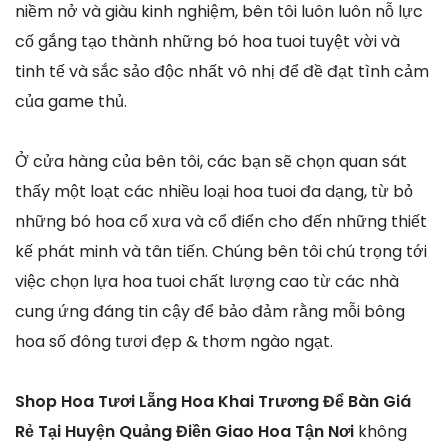
niềm nở và giàu kinh nghiệm, bên tôi luôn luôn nỗ lực
cố gắng tạo thành những bó hoa tuoi tuyệt vời và
tinh tế và sắc sảo độc nhất vô nhị để đề đạt tình cảm
của game thủ.
Ở cửa hàng của bên tôi, các bạn sẽ chọn quan sát
thấy một loạt các nhiều loại hoa tuoi đa dạng, từ bỏ
những bó hoa cổ xưa và cổ điển cho đến những thiết
kế phát minh và tân tiến. Chúng bên tôi chú trọng tới
việc chọn lựa hoa tuoi chất lượng cao từ các nhà
cung ứng đáng tin cậy để bảo đảm rằng mỗi bông
hoa số đông tươi đẹp & thơm ngào ngạt.
Shop Hoa Tươi Lẵng Hoa Khai Trương Để Bàn Giá
Rẻ Tại Huyện Quảng Điền Giao Hoa Tận Nơi
không