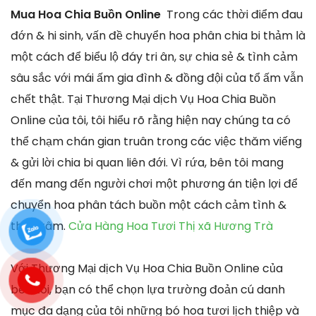
Mua Hoa Chia Buồn Online
Trong các thời điểm đau
đớn & hi sinh, vấn đề chuyển hoa phân chia bi thảm là
một cách để biểu lộ đáy tri ân, sự chia sẻ & tình cảm
sâu sắc với mái ấm gia đình & đồng đội của tổ ấm vẫn
chết thật. Tại Thương Mại dịch Vụ Hoa Chia Buồn
Online của tôi, tôi hiểu rõ rằng hiện nay chúng ta có
thể chạm chán gian truân trong các việc thăm viếng
& gửi lời chia bi quan liên đới. Vì rứa, bên tôi mang
đến mang đến người chơi một phương án tiện lợi để
chuyển hoa phân tách buồn một cách cảm tình &
thực tâm.
Cửa Hàng Hoa Tươi Thị xã Hương Trà
Với Thương Mại dịch Vụ Hoa Chia Buồn Online của
bên tôi, bạn có thể chọn lựa trường đoản cú danh
mục đa dạng của tôi những bó hoa tươi lịch thiệp và