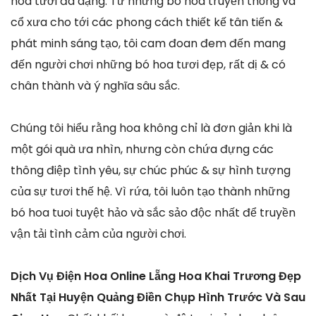
hoa tươi đa dạng. Từ những bó hoa truyền thống và
cổ xưa cho tới các phong cách thiết kế tân tiến &
phát minh sáng tạo, tôi cam đoan đem đến mang
đến người chơi những bó hoa tươi đẹp, rất dị & có
chân thành và ý nghĩa sâu sắc.
Chúng tôi hiểu rằng hoa không chỉ là đơn giản khi là
một gói quà ưa nhìn, nhưng còn chứa đựng các
thông điệp tình yêu, sự chúc phúc & sự hình tượng
của sự tươi thế hệ. Vì rứa, tôi luôn tạo thành những
bó hoa tuoi tuyệt hảo và sắc sảo độc nhất để truyền
vận tải tình cảm của người chơi.
Dịch Vụ Điện Hoa Online Lẵng Hoa Khai Trương Đẹp
Nhất Tại Huyện Quảng Điền Chụp Hình Trước Và Sau