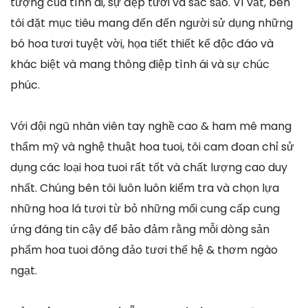
tượng của tình ái, sự đẹp tươi và sắc sảo. Vì vắt, bên
tôi đặt mục tiêu mang đến đến người sử dụng những
bó hoa tươi tuyệt vời, họa tiết thiết kế độc đáo và
khác biệt và mang thông điệp tình ái và sự chúc
phúc.
Với đội ngũ nhân viên tay nghề cao & ham mê mang
thẩm mỹ và nghệ thuật hoa tuoi, tôi cam đoan chỉ sử
dụng các loại hoa tuoi rất tốt và chất lượng cao duy
nhất. Chúng bên tôi luôn luôn kiểm tra và chọn lựa
những hoa lá tươi từ bỏ những mối cung cấp cung
ứng đáng tin cậy để bảo đảm rằng mỗi dòng sản
phẩm hoa tuoi đông đảo tươi thế hệ & thơm ngào
ngạt.