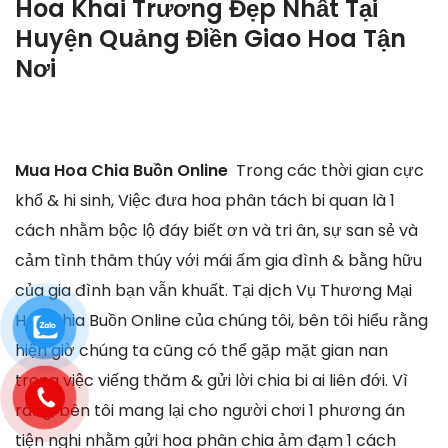
Hoa Khai Trương Đẹp Nhất Tại
Huyện Quảng Điền Giao Hoa Tận
Nơi
Mua Hoa Chia Buồn Online
Trong các thời gian cực
khổ & hi sinh, Việc đưa hoa phân tách bi quan là 1
cách nhằm bộc lộ đáy biết ơn và tri ân, sự san sẻ và
cảm tình thâm thúy với mái ấm gia đình & bằng hữu
của gia đình bạn vẫn khuất. Tại dịch Vụ Thương Mại
Hoa Chia Buồn Online của chúng tôi, bên tôi hiểu rằng
hiện giờ chúng ta cũng có thể gặp mặt gian nan
trong việc viếng thăm & gửi lời chia bi ai liên đới. Vì
ráng, bên tôi mang lại cho người chơi 1 phương án
tiện nghi nhằm gửi hoa phân chia ảm đạm 1 cách