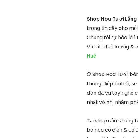
Shop Hoa Tươi Lẳng 
trọng tin cậy cho mỗ
Chúng tôi tự hào là 
Vụ rất chất lượng & 
Huế
Ở Shop Hoa Tươi, bên 
thông điệp tình ái, s
đon đả và tay nghề ca
nhất vô nhị nhằm ph
Tại shop của chúng tô
bó hoa cổ điển & cổ đ