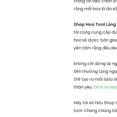
trọng tới việc chọn 
rằng mỗi hoa lá đa s
Shop Hoa Tươi Lẳng 
tôi cũng cung cấp dị
hoa sẽ được bàn giao 
yên tâm rằng đều deal
không chỉ dừng lại n
tiến thưởng tặng nga
thể tạo ra một bữa t
thân yêu.
Dịch Vụ Ho
Hãy tới sở hữu Shop
tươi. Chúng chúng tô