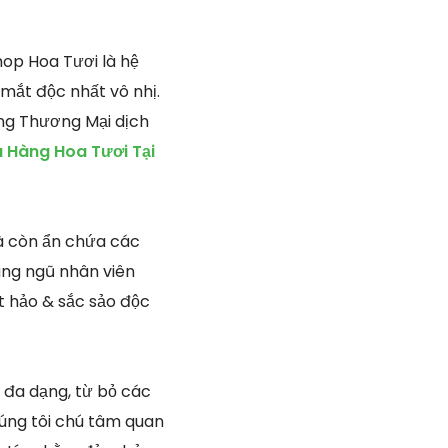
op Hoa Tươi là hệ
 mắt độc nhất vô nhị.
ứng Thương Mại dịch
 Hàng Hoa Tươi Tại
mà còn ẩn chứa các
hàng ngũ nhân viên
ệt hảo & sắc sảo độc
i đa dạng, từ bỏ các
húng tôi chú tâm quan