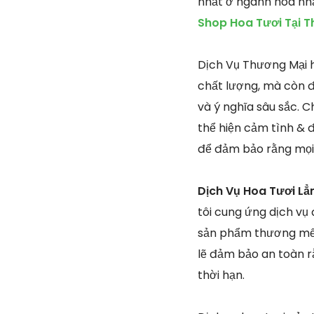
nhất ở ngành hoa nh
Shop Hoa Tươi Tại T
Dịch Vụ Thương Mại h
chất lượng, mà còn đ
và ý nghĩa sâu sắc. C
thể hiện cảm tình & đ
để đảm bảo rằng mọi 
Dịch Vụ Hoa Tươi Lẳ
tôi cung ứng dịch vụ
sản phẩm thương mến
lẽ đảm bảo an toàn r
thời hạn.