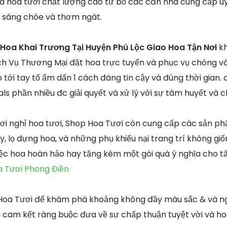
lựa hoa tươi chất lượng cao từ bỏ các căn nhà cung cấp 
ố sáng chóe và thơm ngát.
Hoa Khai Trương Tại Huyện Phú Lộc Giao Hoa Tận Nơi
k
ch Vụ Thương Mại đặt hoa trực tuyến và phục vụ chóng v
tới tay tổ ấm dấn 1 cách đáng tin cậy và đúng thời gian. 
s phần nhiều đc giải quyết và xử lý với sự tâm huyết và 
gơi nghỉ hoa tươi, Shop Hoa Tươi còn cung cấp các sản p
y, lọ đựng hoa, và những phụ khiếu nại trang trí không g
iệc hoa hoàn hảo hay tặng kèm một gói quà ý nghĩa cho t
a Tươi Phong Điền
 Hoa Tươi để khám phá khoảng không đầy màu sắc & và n
i cam kết ràng buộc đưa về sự chấp thuận tuyệt vời và h