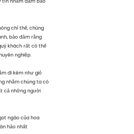
uy tín nhằm đảm bảo
hông chỉ thế, chúng
ánh, bảo đảm rằng
quý khách rất có thể
chuyên nghiệp.
hẩm đi kèm như giỏ
iống nhằm chúng ta có
ất cả những người
gọt ngào của hoa
oàn hảo nhất