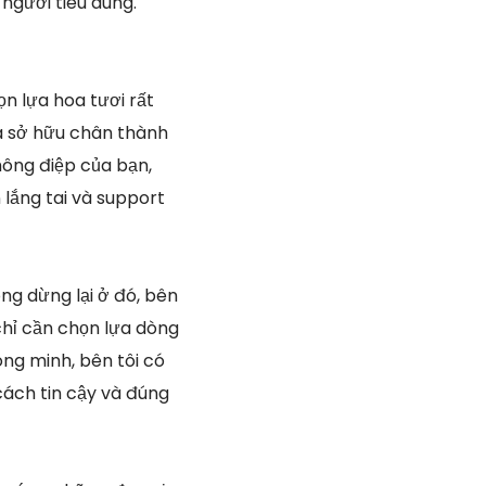
người tiêu dùng.
n lựa hoa tươi rất
a sở hữu chân thành
thông điệp của bạn,
 lắng tai và support
ng dừng lại ở đó, bên
chỉ cần chọn lựa dòng
ng minh, bên tôi có
cách tin cậy và đúng