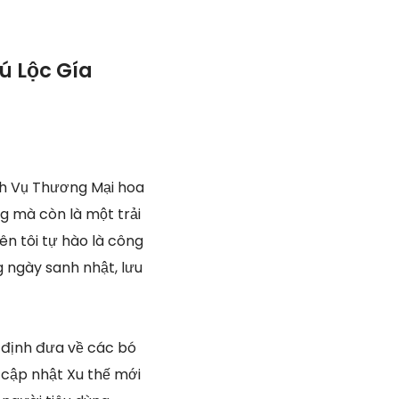
ú Lộc Gía
h Vụ Thương Mại hoa
g mà còn là một trải
ên tôi tự hào là công
g ngày sanh nhật, lưu
 định đưa về các bó
 cập nhật Xu thế mới