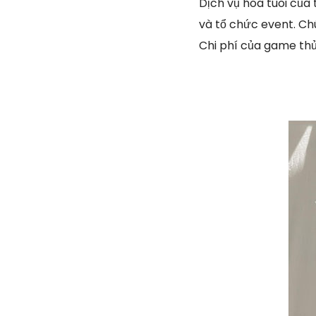
Dịch vụ hoa tuoi của
và tổ chức event. Ch
Chi phí của game th