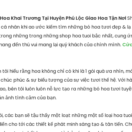
Hoa Khai Trương Tại Huyện Phú Lộc Giao Hoa Tận Nơi
Sh
i cá nhân khi ao ước kiếm tìm những bó hoa tươi đẹp & lạ
1 trong những trong những shop hoa tuoi bậc nhất, cung 
mang đến thú vui mang lại quý khách của chính mình.
Cửa
tôi hiểu rằng hoa không chỉ có khi là 1 gói quà ưa nhìn, 
ự chúc phúc & sự biểu tượng của sự việc tươi thế hệ. Với 
o, bên tôi luôn luôn nỗ lực tạo ra những bó hoa tươi tuy
ản ảnh tình cảm của bạn.
i, các bạn sẽ tậu thấy một loạt những một số loại hoa tuo
iển cho tới các thiết kế phát minh sáng tạo & tân tiến. C