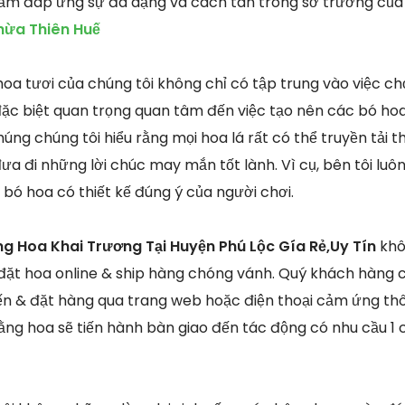
ằm đáp ứng sự đa dạng và cách tân trong sở trường của 
hừa Thiên Huế
oa tươi của chúng tôi không chỉ có tập trung vào việc chọ
ặc biệt quan trọng quan tâm đến việc tạo nên các bó ho
húng chúng tôi hiểu rằng mọi hoa lá rất có thể truyền tải 
ưa đi những lời chúc may mắn tốt lành. Vì cụ, bên tôi luôn
bó hoa có thiết kế đúng ý của người chơi.
ng Hoa Khai Trương Tại Huyện Phú Lộc Gía Rẻ,Uy Tín
khô
 đặt hoa online & ship hàng chóng vánh. Quý khách hàng 
 & đặt hàng qua trang web hoặc điện thoại cảm ứng thô
ằng hoa sẽ tiến hành bàn giao đến tác động có nhu cầu 1 