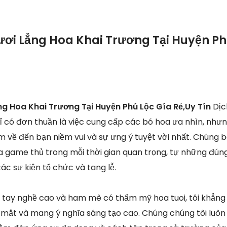
ươi Lẳng Hoa Khai Trương Tại Huyện Ph
ng Hoa Khai Trương Tại Huyện Phú Lộc Gía Rẻ,Uy Tín
Dịc
hỉ có đơn thuần là việc cung cấp các bó hoa ưa nhìn, nhưn
 về đến bạn niềm vui và sự ưng ý tuyệt vời nhất. Chúng b
ủa game thủ trong mỗi thời gian quan trọng, tự những đún
các sự kiện tổ chức và tang lễ.
n tay nghề cao và ham mê có thẩm mỹ hoa tuoi, tôi khẳng
lạ mắt và mang ý nghĩa sáng tạo cao. Chúng chúng tôi luôn