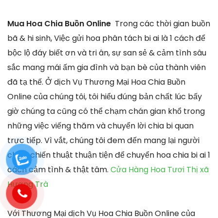
Mua Hoa Chia Buồn Online
Trong các thời gian buồn
bã & hi sinh, Việc gửi hoa phân tách bi ai là 1 cách để
bộc lộ đáy biết ơn và tri ân, sự san sẻ & cảm tình sâu
sắc mang mái ấm gia đình và bạn bè của thành viên
đã tạ thế. Ở dịch Vụ Thương Mại Hoa Chia Buồn
Online của chúng tôi, tôi hiểu đúng bản chất lúc bấy
giờ chúng ta cũng có thể chạm chán gian khổ trong
những việc viếng thăm và chuyển lời chia bi quan
trực tiếp. Vì vắt, chúng tôi đem đến mang lại người
chơi 1 chiến thuật thuận tiện để chuyển hoa chia bi ai 1
cách cảm tình & thật tâm.
Cửa Hàng Hoa Tươi Thị xã
Hương Trà
Với Thương Mại dịch Vụ Hoa Chia Buồn Online của