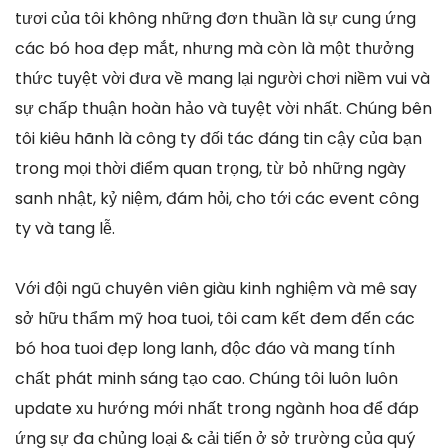
tươi của tôi không những đơn thuần là sự cung ứng
các bó hoa đẹp mắt, nhưng mà còn là một thưởng
thức tuyệt vời đưa về mang lại người chơi niềm vui và
sự chấp thuận hoàn hảo và tuyệt vời nhất. Chúng bên
tôi kiêu hãnh là công ty đối tác đáng tin cậy của bạn
trong mọi thời điểm quan trọng, từ bỏ những ngày
sanh nhật, kỷ niệm, đám hỏi, cho tới các event công
ty và tang lễ.
Với đội ngũ chuyên viên giàu kinh nghiệm và mê say
sở hữu thẩm mỹ hoa tuoi, tôi cam kết đem đến các
bó hoa tuoi đẹp long lanh, độc đáo và mang tính
chất phát minh sáng tạo cao. Chúng tôi luôn luôn
update xu hướng mới nhất trong ngành hoa để đáp
ứng sự đa chủng loại & cải tiến ở sở trường của quý