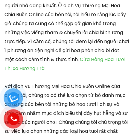
người nhà đang khuất. Ở dịch Vụ Thương Mại Hoa
Chia Buồn Online của bên tôi, tôi hiểu rõ rằng lúc bấy
giờ chúng ta cũng có thể gặp gỡ gian khổ trong
những việc viếng thăm & chuyển lời chia bi thương
trực tiếp. Vì cầm cố, chúng tôi đem lại đến người chơi
1 phương án tiện nghi để gửi hoa phân chia bi đát
một cách cảm tình & thực tình.
Cửa Hàng Hoa Tươi
Thị xã Hương Trà
Với dịch Vụ Thương Mại Hoa Chia Buồn Online của
chúng tôi, chúng ta có thể lựa chọn từ bỏ danh mục
đa dạng của bên tôi những bó hoa tươi lịch sự và
tình cảm nhằm mục đích biểu thị đáy hụt hẫng và sự
sẻ chia của người chơi. Chúng chúng tôi chú trọng tới
sự việc lựa chọn những các loại hoa tuoi rất chất