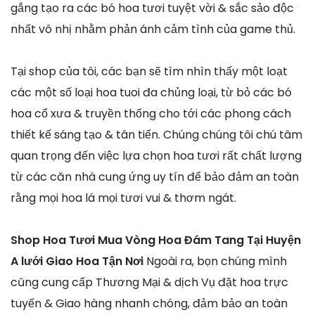
gắng tạo ra các bó hoa tươi tuyệt vời & sắc sảo độc
nhất vô nhị nhằm phản ánh cảm tình của game thủ.
Tại shop của tôi, các bạn sẽ tìm nhìn thấy một loạt
các một số loại hoa tuoi đa chủng loại, từ bỏ các bó
hoa cổ xưa & truyền thống cho tới các phong cách
thiết kế sáng tạo & tân tiến. Chúng chúng tôi chú tâm
quan trọng đến việc lựa chọn hoa tươi rất chất lượng
từ các căn nhà cung ứng uy tín để bảo đảm an toàn
rằng mọi hoa lá mọi tươi vui & thơm ngát.
Shop Hoa Tươi Mua Vòng Hoa Đám Tang Tại Huyện
A lưới Giao Hoa Tận Nơi
Ngoài ra, bọn chúng mình
cũng cung cấp Thương Mại & dịch Vụ đặt hoa trực
tuyến & Giao hàng nhanh chóng, đảm bảo an toàn