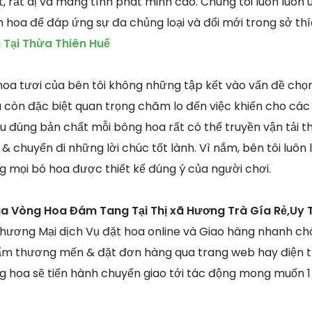
t, rất dị và mang tính phát minh cao. Chúng tôi luôn luôn
h hoa để đáp ứng sự đa chủng loại và đổi mới trong sở th
 Tại Thừa Thiên Huế
oa tươi của bên tôi không những tập kết vào vấn đề chọn
còn đặc biệt quan trọng chăm lo đến việc khiến cho các
ểu đúng bản chất mỗi bông hoa rất có thể truyền vận tải 
m & chuyển đi những lời chúc tốt lành. Vì nắm, bên tôi luôn
 mọi bó hoa được thiết kế đúng ý của người chơi.
a Vòng Hoa Đám Tang Tại Thị xã Hương Trà Gía Rẻ,Uy 
hương Mại dịch Vụ đặt hoa online và Giao hàng nhanh ch
ẩm thương mến & đặt đơn hàng qua trang web hay điện th
 hoa sẽ tiến hành chuyển giao tới tác động mong muốn 1 