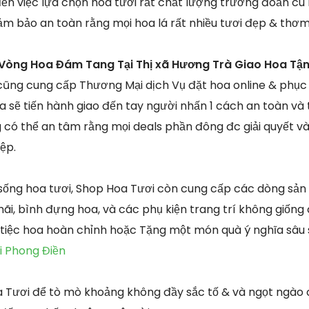
đến việc lựa chọn hoa tươi rất chất lượng trường đoản c
m bảo an toàn rằng mọi hoa lá rất nhiều tươi đẹp & thơm
Vòng Hoa Đám Tang Tại Thị xã Hương Trà Giao Hoa Tận
cũng cung cấp Thương Mại dịch Vụ đặt hoa online & phục
 sẽ tiến hành giao đến tay người nhấn 1 cách an toàn và 
 có thể an tâm rằng mọi deals phần đông đc giải quyết và
ệp.
sống hoa tươi, Shop Hoa Tươi còn cung cấp các dòng sản
ãi, bình đựng hoa, và các phụ kiện trang trí không giống
 tiệc hoa hoàn chỉnh hoặc Tặng một món quà ý nghĩa sâu
i Phong Điền
 Tươi để tò mò khoảng không đầy sắc tố & và ngọt ngào 