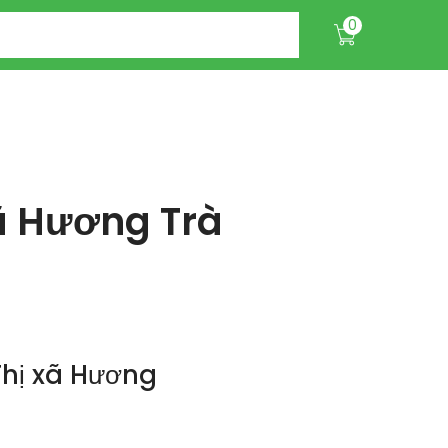
0
ã Hương Trà
hị xã Hương