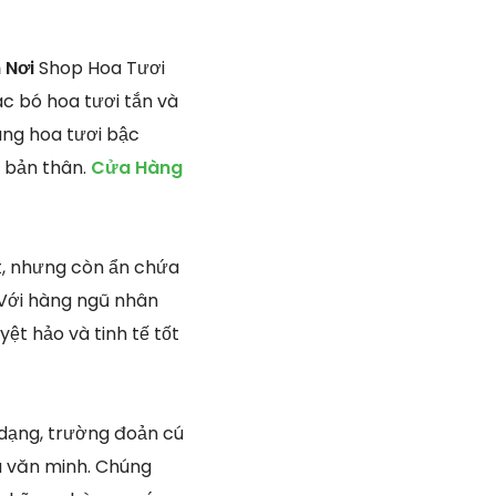
 Nơi
Shop Hoa Tươi
ác bó hoa tươi tắn và
àng hoa tươi bậc
a bản thân.
Cửa Hàng
ắt, nhưng còn ẩn chứa
. Với hàng ngũ nhân
yệt hảo và tinh tế tốt
a dạng, trường đoản cú
à văn minh. Chúng