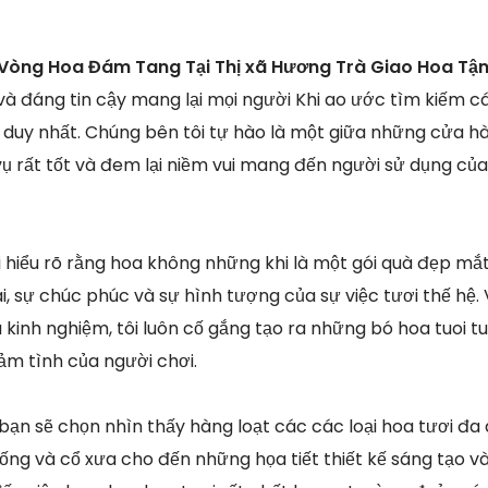
Vòng Hoa Đám Tang Tại Thị xã Hương Trà Giao Hoa Tận
và đáng tin cậy mang lại mọi người Khi ao ước tìm kiếm c
 duy nhất. Chúng bên tôi tự hào là một giữa những cửa h
vụ rất tốt và đem lại niềm vui mang đến người sử dụng củ
ôi hiểu rõ rằng hoa không những khi là một gói quà đẹp m
i, sự chúc phúc và sự hình tượng của sự việc tươi thế hệ
 kinh nghiệm, tôi luôn cố gắng tạo ra những bó hoa tuoi tu
ảm tình của người chơi.
 bạn sẽ chọn nhìn thấy hàng loạt các các loại hoa tươi đ
ống và cổ xưa cho đến những họa tiết thiết kế sáng tạo v