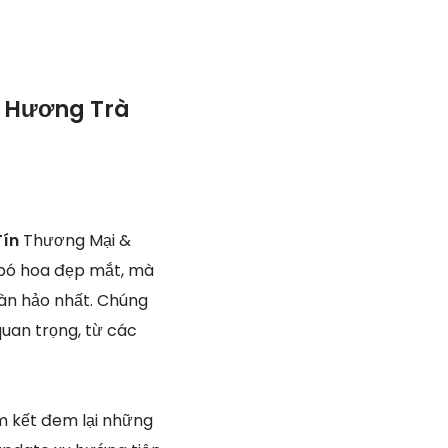
ã Hương Trà
Tín
Thương Mại &
g bó hoa đẹp mắt, mà
oàn hảo nhất. Chúng
quan trọng, từ các
m kết đem lại những