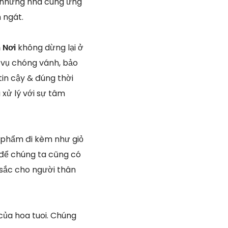
ú những nhà cung ứng
 ngát.
 Nơi
không dừng lại ở
 vụ chóng vánh, bảo
tin cậy & đúng thời
 xử lý với sự tâm
 phẩm đi kèm như giỏ
 để chúng ta cũng có
 sắc cho người thân
của hoa tuoi. Chúng