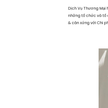
Dịch Vụ Thương Mại h
những tổ chức và tổ c
& cân xứng với Chi p