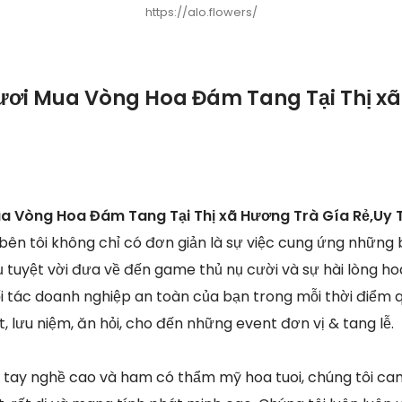
https://alo.flowers/
ươi Mua Vòng Hoa Đám Tang Tại Thị x
a Vòng Hoa Đám Tang Tại Thị xã Hương Trà Gía Rẻ,Uy 
 bên tôi không chỉ có đơn giản là sự việc cung ứng nhữn
 tuyệt vời đưa về đến game thủ nụ cười và sự hài lòng h
đối tác doanh nghiệp an toàn của bạn trong mỗi thời điểm 
 lưu niệm, ăn hỏi, cho đến những event đơn vị & tang lễ.
n tay nghề cao và ham có thẩm mỹ hoa tuoi, chúng tôi ca