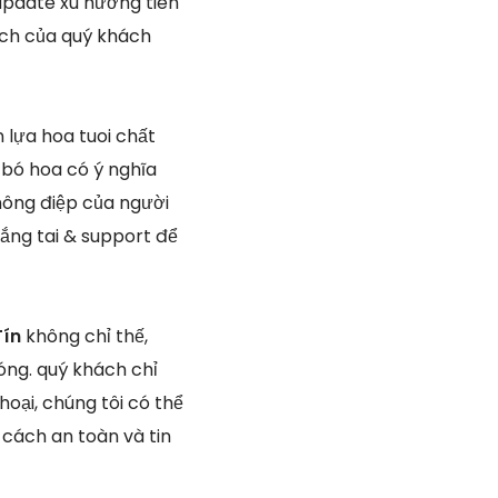
 update xu hướng tiên
ích của quý khách
 lựa hoa tuoi chất
 bó hoa có ý nghĩa
thông điệp của người
 lắng tai & support để
Tín
không chỉ thế,
óng. quý khách chỉ
oại, chúng tôi có thể
cách an toàn và tin