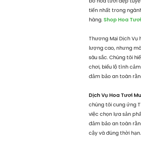
bó hoa tươi đẹp tuyệ
tiến nhất trong ngàn
hàng.
Shop Hoa Tươi
Thương Mại Dịch Vụ h
lượng cao, nhưng mà 
sâu sắc. Chúng tôi hi
chơi, biểu lộ tình cả
đảm bảo an toàn rằng
Dịch Vụ Hoa Tươi Mu
chúng tôi cung ứng T
việc chọn lựa sản ph
đảm bảo an toàn rằng
cậy và đúng thời hạn.