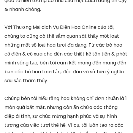
giao tới liên tưởng có nhu cầu một cách đáng tin cậy
& nhanh chóng.
Với Thương Mại dịch Vụ Điện Hoa Online của tôi,
chúng ta cũng có thể sắm quan sát thấy một loạt
những một số loại hoa tươi đa dạng. Từ các bó hoa
cổ điển & cổ xưa cho đến các thiết kế tân tiến & phát
minh sáng tạo, bên tôi cam kết mang đến mang đến
bạn các bó hoa tươi tắn, độc đáo và sở hữu ý nghĩa
sâu sắc thâm thúy.
Chúng bên tôi hiểu rằng hoa không chỉ đơn thuần là 1
món quà bắt mắt, nhưng còn ẩn chứa các thông
điệp ái tình, sự chúc mừng hạnh phúc và sự hình
tượng của việc tươi thế hệ. Vì cụ, tôi luôn tạo ra các