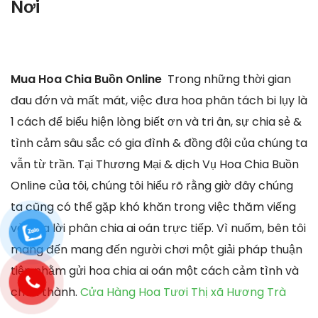
Nơi
Mua Hoa Chia Buồn Online
Trong những thời gian
đau đớn và mất mát, việc đưa hoa phân tách bi lụy là
1 cách để biểu hiện lòng biết ơn và tri ân, sự chia sẻ &
tình cảm sâu sắc có gia đình & đồng đội của chúng ta
vẫn từ trần. Tại Thương Mại & dịch Vụ Hoa Chia Buồn
Online của tôi, chúng tôi hiểu rõ rằng giờ đây chúng
ta cũng có thể gặp khó khăn trong việc thăm viếng
và đưa lời phân chia ai oán trực tiếp. Vì nuốm, bên tôi
mang đến mang đến người chơi một giải pháp thuận
tiện nhằm gửi hoa chia ai oán một cách cảm tình và
chân thành.
Cửa Hàng Hoa Tươi Thị xã Hương Trà