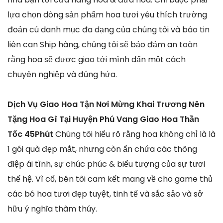
lựa chọn dòng sản phẩm hoa tươi yêu thích trường
đoản cú danh mục đa dạng của chúng tôi và báo tin
liên can Ship hàng, chúng tôi sẽ bảo đảm an toàn
rằng hoa sẽ được giao tới mình dấn một cách
chuyên nghiệp và đúng hứa.
Dịch Vụ Giao Hoa Tận Nơi Mừng Khai Trương Nên
Tặng Hoa Gì Tại Huyện Phú Vang Giao Hoa Thần
Tốc 45Phút
Chúng tôi hiểu rõ rằng hoa không chỉ là là
1 gói quà đẹp mắt, nhưng còn ẩn chứa các thông
điệp ái tình, sự chúc phúc & biểu tượng của sự tươi
thế hệ. Vì cố, bên tôi cam kết mang về cho game thủ
các bó hoa tươi đẹp tuyệt, tinh tế và sắc sảo và sở
hữu ý nghĩa thâm thúy.