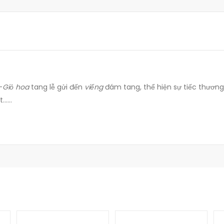
-
Giỏ hoa
tang lễ gửi đến
viếng
đám tang, thể hiện sự tiếc thươn
ết……