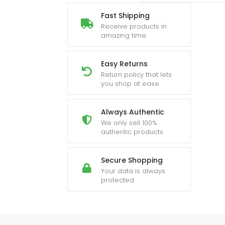
quantity
Fast Shipping
Receive products in
amazing time
Easy Returns
Return policy that lets
you shop at ease
Always Authentic
We only sell 100%
authentic products
Secure Shopping
Your data is always
protected