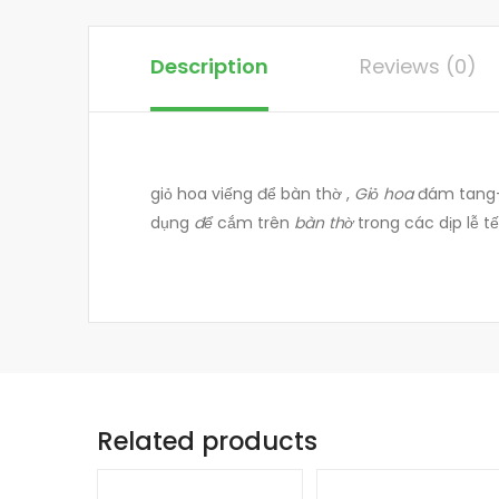
Description
Reviews (0)
giỏ hoa viếng để bàn thờ ,
Giỏ hoa
đám tang
dụng
để
cắm trên
bàn thờ
trong các dịp lễ t
Related products