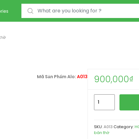
Search for:
ries
thờ
900,000
₫
Mã Sản Phẩm Alo:
A013
giỏ
hoa
viếng
để
SKU:
A013
Category:
H
bàn
bàn thờ
thờ