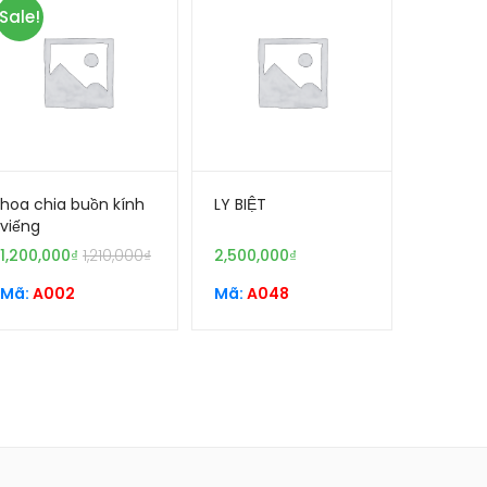
Sale!
hoa chia buồn kính
LY BIỆT
viếng
1,200,000
₫
1,210,000
₫
2,500,000
₫
Mã:
A002
Mã:
A048