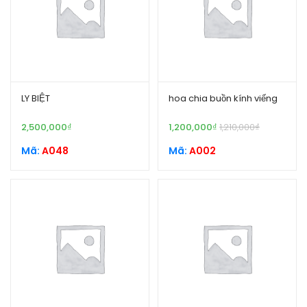
LY BIỆT
hoa chia buồn kính viếng
2,500,000
₫
1,200,000
₫
1,210,000
₫
Mã:
A048
Mã:
A002