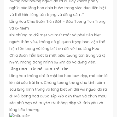
tưởng nhớ những người đã ra đi. Hãy khám phá ý
nghĩa của lẵng hoa chia buồn trong việc đưa tiễn biệt
và thể hiện lòng tôn trọng và đồng cảm.”
Lẵng Hoa Chia Buồn Tiễn Biệt – Biểu Tượng Tôn Trọng
và Kỷ Niệm
Khi chúng ta đối mặt với mất mát và phải tiễn biệt
người thân yêu, không có gì quan trọng hơn việc thể
hiện tôn trọng và lòng biết ơn đối với họ. Lẵng Hoa
Chia Buồn Tiễn Biệt là một biểu tượng tôn trọng và kỷ
niệm, mang trong mình sự ấm áp và động viên.
Lẵng Hoa – Lời Nói Của Trái Tim
Lẵng hoa không chỉ là một bó hoa tươi đẹp, mà còn là
lời nói của trái tim. Chúng tượng trưng cho tình cảm
sâu lắng, kính trọng và lòng biết ơn đối với người đã ra
đi. Mỗi bông hoa được sắp xếp cẩn thận và chọn màu
sắc phù hợp để truyền tải thông điệp về tình yêu và
lòng tiếc thương.