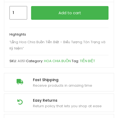
TIỄN
Add to cart
BIỆT
quantity
Highlights
“Lẵng Hoa Chia Buồn Tiễn Biệt – Biểu Tượng Tôn Trọng và
Kỷ Niệm”
SKU:
A051
Category:
HOA CHIA BUỒN
Tag:
TIỄN BIỆT
Fast Shipping
Receive products in amazing time
Easy Returns
Return policy that lets you shop at ease