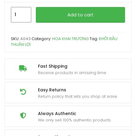
KHỞI
Add to cart
ĐẦU
THUẬN
LỢI
SKU:
A043
Category:
HOA KHAI TRƯƠNG
Tag:
KHỞI ĐẦU
quantity
THUẬN LỢI
Fast Shipping
Receive products in amazing time
Easy Returns
Return policy that lets you shop at ease
Always Authentic
We only sell 100% authentic products