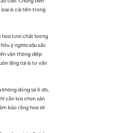
tạo cao. Chúng bên
oại & cải tiến trong
a hoa tươi chất lượng
 hữu ý nghĩa sâu sắc
yển vận thông điệp
uôn lắng tai & tư vấn
n
không dừng lại ở đó,
hỉ cần lựa chọn sản
đảm bảo rằng hoa sẽ