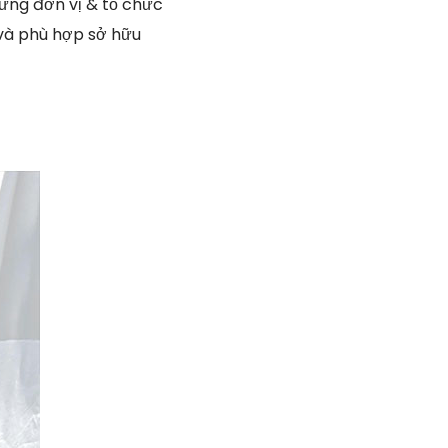
hững đơn vị & tổ chức
 và phù hợp sở hữu