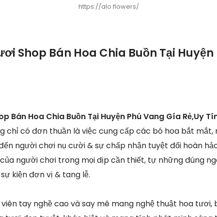
https://alo.flowers/
ươi Shop Bán Hoa Chia Buồn Tại Huyện
op Bán Hoa Chia Buồn Tại Huyện Phú Vang Gía Rẻ,Uy Tí
ng chỉ có đơn thuần là việc cung cấp các bó hoa bắt mắt
 đến người chơi nụ cười & sự chấp nhận tuyệt đối hoàn hả
y của người chơi trong mọi dịp cần thiết, tự những đúng ngà
sự kiện đơn vị & tang lễ.
viên tay nghề cao và say mê mang nghệ thuật hoa tươi, 