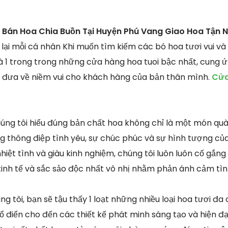
Bán Hoa Chia Buồn Tại Huyện Phú Vang Giao Hoa Tận N
 lại mỗi cá nhân Khi muốn tìm kiếm các bó hoa tươi vui và
là 1 trong trong những cửa hàng hoa tuoi bậc nhất, cung
& đưa về niềm vui cho khách hàng của bản thân mình.
Cửa
húng tôi hiểu đúng bản chất hoa không chỉ là một món q
thông điệp tình yêu, sự chúc phúc và sự hình tượng của 
hiệt tình và giàu kinh nghiệm, chúng tôi luôn luôn cố gắn
 tinh tế và sắc sảo độc nhất vô nhị nhằm phản ánh cảm tìn
g tôi, bạn sẽ tậu thấy 1 loạt những nhiều loại hoa tươi đa 
 điển cho đến các thiết kế phát minh sáng tạo và hiện đạ