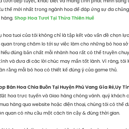
tươi đẹp tuyệt, khác biệt và mang tính phát minh sáng 
 Xu thế mới nhất trong ngành hoa để đáp ứng sự đa chủng l
 hàng.
Shop Hoa Tươi Tại Thừa Thiên Huế
 hoa tuoi của tôi không chỉ là tập kết vào vấn đề chọn lự
 quan trọng chăm lo tới sự việc làm cho những bó hoa sở
 hiểu đúng bản chất mỗi nhành hoa rất có thể truyền chu
tình và đưa đi các lời chúc may mắn tốt lành. Vì ráng, tôi l
n rằng mỗi bó hoa có thiết kế đúng ý của game thủ.
op Bán Hoa Chia Buồn Tại Huyện Phú Vang Gía Rẻ,Uy Tí
 đặt hoa trực tuyến và Giao hàng chóng vánh. quý khách c
ua hàng qua website hoặc điện thoại, chúng tôi có thể 
ên quan có nhu cầu một cách tin cậy & đúng thời gian.