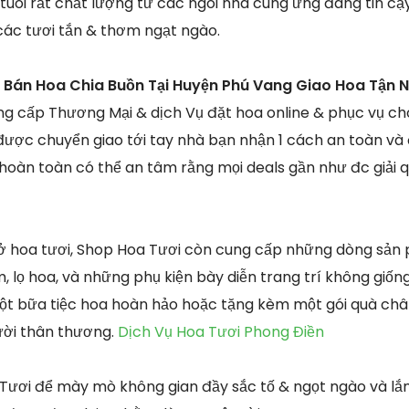
a tuoi rất chất lượng từ các ngôi nhà cung ứng đáng tin 
các tươi tắn & thơm ngạt ngào.
 Bán Hoa Chia Buồn Tại Huyện Phú Vang Giao Hoa Tận 
g cấp Thương Mại & dịch Vụ đặt hoa online & phục vụ c
được chuyển giao tới tay nhà bạn nhận 1 cách an toàn và
 hoàn toàn có thể an tâm rằng mọi deals gần như đc giải q
ở hoa tươi, Shop Hoa Tươi còn cung cấp những dòng sản
, lọ hoa, và những phụ kiện bày diễn trang trí không giố
ột bữa tiệc hoa hoàn hảo hoặc tặng kèm một gói quà châ
ười thân thương.
Dịch Vụ Hoa Tươi Phong Điền
 Tươi để mày mò không gian đầy sắc tố & ngọt ngào và lắn