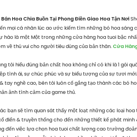
Bán Hoa Chia Buồn Tại Phong Điền Giao Hoa Tận Nơi
Sho
 đến mọi cá nhân lúc ao ước kiếm tìm những bó hoa sáng 
tự hào là một Một trong những cửa hàng hoa tuoi bậc nhấ
m về thú vui cho người tiêu dùng của bản thân.
Cửa Hàng
g tôi hiểu đúng bản chất hoa không chỉ có khi là 1 gói q
p tình ái, sự chúc phúc và sự biểu tượng của sự tươi mới
& tay nghề cao, bên tôi luôn cố gắng tạo thành các bó hoa
phản ảnh tình cảm của game thủ.
các bạn sẽ tìm quan sát thấy một loạt những các loại hoa
ổ điển & truyền thống cho đến những thiết kế phát minh
ng đến việc lựa chọn hoa tuoi chất lượng cao trường đoả