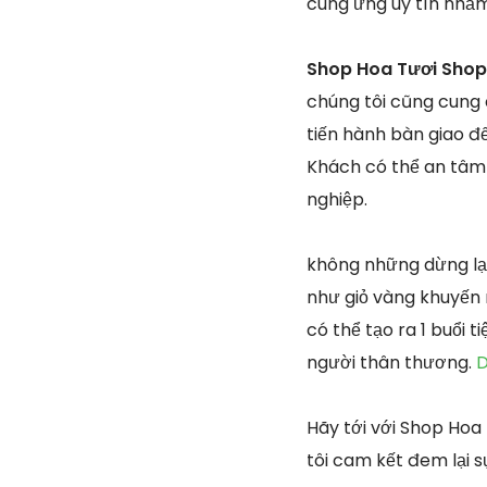
cung ứng uy tín nhằ
Shop Hoa Tươi Shop 
chúng tôi cũng cung 
tiến hành bàn giao đ
Khách có thể an tâm
nghiệp.
không những dừng lại
như giỏ vàng khuyến 
có thể tạo ra 1 buổi 
người thân thương.
D
Hãy tới với Shop Hoa
tôi cam kết đem lại s