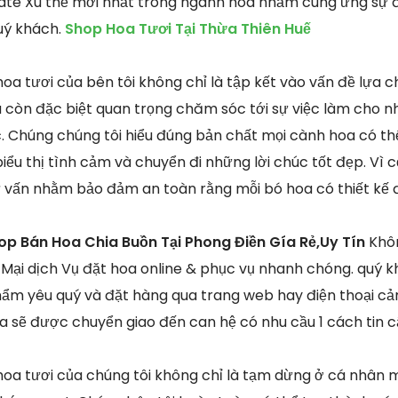
date Xu thế mới nhất trong ngành hoa nhằm cung ứng sự đ
uý khách.
Shop Hoa Tươi Tại Thừa Thiên Huế
oa tươi của bên tôi không chỉ là tập kết vào vấn đề lựa c
còn đặc biệt quan trọng chăm sóc tới sự việc làm cho n
c. Chúng chúng tôi hiểu đúng bản chất mọi cành hoa có t
iểu thị tình cảm và chuyển đi những lời chúc tốt đẹp. Vì cố
ư vấn nhằm bảo đảm an toàn rằng mỗi bó hoa có thiết kế 
op Bán Hoa Chia Buồn Tại Phong Điền Gía Rẻ,Uy Tín
Khô
Mại dịch Vụ đặt hoa online & phục vụ nhanh chóng. quý 
ẩm yêu quý và đặt hàng qua trang web hay điện thoại cảm
 sẽ được chuyển giao đến can hệ có nhu cầu 1 cách tin c
hoa tươi của chúng tôi không chỉ là tạm dừng ở cá nhân