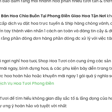
m bảo đảm rằng mỗi nhành hoa phần nhiều tươi tắn & thơ
Bán Hoa Chia Buồn Tại Phong Điền Giao Hoa Tận Nơi
kh
cấp dịch vụ đặt hoa trực tuyến & Ship hàng chóng vánh,
ến tay thành viên nhấn 1 cách an toàn và đáng tin cậy & đ
 rằng phần đông đơn hàng phần đông đc xử lý với việc t
 ngơi nghỉ hoa tuoi, Shop Hoa Tươi còn cung ứng các sả
mãi ngay, bình đựng hoa, & các phụ kiện bày diễn trang t
tiệc hoa hoàn hảo hoặc khuyến mãi ngay 1 gói quà ý nghĩa
ịch Vụ Hoa Tươi Phong Điền
 Tươi để tìm hiểu không gian đầy sắc tố & lắng đọng của h
ự ưng ý hoàn hảo và tuyệt vời nhất