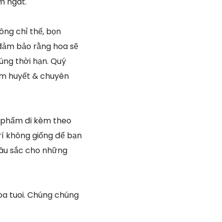
m ngát.
ông chỉ thế, bọn
 đảm bảo rằng hoa sẽ
úng thời hạn. Quý
âm huyết & chuyên
n phẩm đi kèm theo
rí không giống để bạn
 sâu sắc cho những
oa tuoi. Chúng chúng