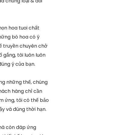
a chủng loại & đổi
họn hoa tuoi chất
hững bó hoa có ý
hể truyền chuyên chở
 gắng, tôi luôn luôn
đúng ý của bạn.
ng những thế, chúng
khách hàng chỉ cần
 ứng, tôi có thể bảo
ậy và đúng thời hạn.
 mà còn đáp ứng