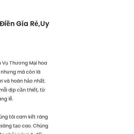
Điền Gía Rẻ,Uy
h Vụ Thương Mại hoa
, nhưng mà còn là
ời và hoàn hảo nhất.
ỗi dịp cần thiết, từ
ng lễ.
úng tôi cam kết ràng
 sáng tạo cao. Chúng