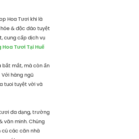
p Hoa Tươi khi là
chóe & độc đáo tuyệt
t, cung cấp dịch vụ
 Hoa Tươi Tại Huế
uà bắt mắt, mà còn ẩn
. Với hàng ngũ
 tuoi tuyệt vời và
 tươi đa dạng, trường
 & văn minh. Chúng
n cú các căn nhà