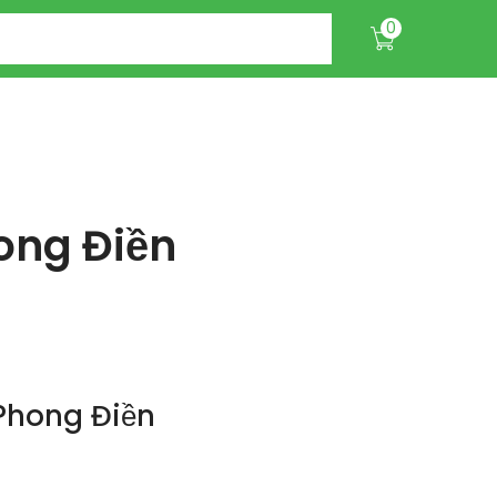
0
ong Điền
Phong Điền