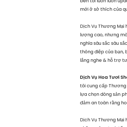
bên tôi luôn luôn up
mới ở sở thích của q
Dịch Vụ Thương Mại h
lượng cao, nhưng mà 
nghĩa sâu sắc sâu sắ
thông điệp của bạn, b
lắng nghe & hỗ trợ t
Dịch Vụ Hoa Tươi Sh
tôi cung cấp Thương 
lựa chọn dòng sản ph
đảm an toàn rằng hoa
Dịch Vụ Thương Mại 