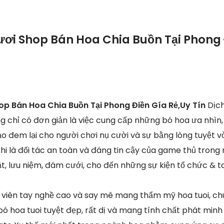
ươi Shop Bán Hoa Chia Buồn Tại Phong 
op Bán Hoa Chia Buồn Tại Phong Điền Gía Rẻ,Uy Tín
Dịc
ng chỉ có đơn giản là việc cung cấp những bó hoa ưa nhìn
o đem lại cho người chơi nụ cười và sự bằng lòng tuyệt v
hi là đối tác an toàn và đáng tin cậy của game thủ trong m
, lưu niệm, đám cưới, cho đến những sự kiện tổ chức & ta
 viên tay nghề cao và say mê mang thẩm mỹ hoa tuoi, ch
 hoa tuoi tuyệt đẹp, rất dị và mang tính chất phát minh