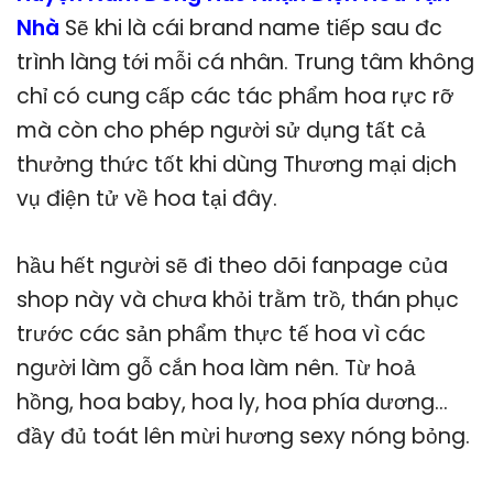
Nhà
Sẽ khi là cái brand name tiếp sau đc
trình làng tới mỗi cá nhân. Trung tâm không
chỉ có cung cấp các tác phẩm hoa rực rỡ
mà còn cho phép người sử dụng tất cả
thưởng thức tốt khi dùng Thương mại dịch
vụ điện tử về hoa tại đây.
hầu hết người sẽ đi theo dõi fanpage của
shop này và chưa khỏi trằm trồ, thán phục
trước các sản phẩm thực tế hoa vì các
người làm gỗ cắn hoa làm nên. Từ hoả
hồng, hoa baby, hoa ly, hoa phía dương…
đầy đủ toát lên mừi hương sexy nóng bỏng.