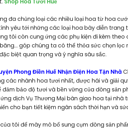
t.
Shop Hoa Tươi Huế
g đa chủng loại các nhiều loại hoa từ hoa cưới
tình yêu tới những các loại hoa bày diễn trang tr
húng tôi còn cung ứng các phụ kiện đi kèm theo
uy băng… góp chúng ta có thể thỏa sức chọn lọc
đặc biệt quan trọng và ý nghĩa sâu sắc.
uyện Phong Điền Huế Nhận Điện Hoa Tận Nhà
C
 các nhành hoa tươi nhất, được hái và giải qu
để đảm bảo độ tươi và bền vững của dòng sản p
 ứng dịch Vụ Thương Mại bàn giao hoa tại nhà t
iến cho bạn tiết kiệm ngân sách thời hạn và sức
 của tôi để mày mò bổ sung cụm dòng sản phẩ