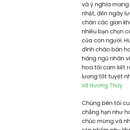
và ý nghĩa mang 
nhật, đến ngày l
chán các gian khổ
nhiều bạn chọn c
của con người. Hu
đình chào bán hoa
hàng ngũ nhân vi
hoa tôi cam kết 
lượng tốt tuyệt n
xã Hương Thủy
Chúng bên tôi cu
chẳng hạn như hoa
chúc mừng và nhi