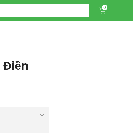
0
 Điền