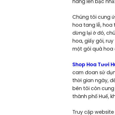
hàng lên bậc nhấ
Chúng tôi cung ứn
hoa tang lễ, hoa 
dừng lại ở đó, c
hoa, giấy gói, r
một gói quà hoa 
Shop Hoa Tươi H
cam đoan sử dụng
thời gian ngày, 
bên tôi còn cung
thành phố Huế, kh
Truy cập website