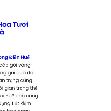
Hoa Tươi
hà
ong Điền Huế
 các gói vàng
ững gói quà đó
an trọng cũng
i gian trọng thể
gơi Huế còn cung
ụng tiết kiệm