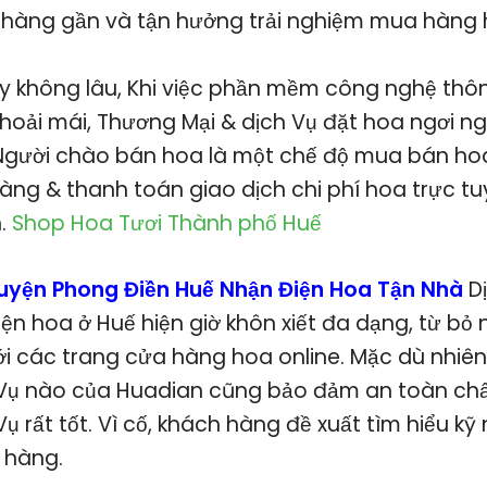
hàng gần và tận hưởng trải nghiệm mua hàng h
 không lâu, Khi việc phần mềm công nghệ thôn
hoải mái, Thương Mại & dịch Vụ đặt hoa ngơi ng
 Người chào bán hoa là một chế độ mua bán hoa
ng & thanh toán giao dịch chi phí hoa trực tu
h.
Shop Hoa Tươi Thành phố Huế
uyện Phong Điền Huế Nhận Điện Hoa Tận Nhà
D
iện hoa ở Huế hiện giờ khôn xiết đa dạng, từ b
tới các trang cửa hàng hoa online. Mặc dù nhiê
Vụ nào của Huadian cũng bảo đảm an toàn chấ
ụ rất tốt. Vì cố, khách hàng đề xuất tìm hiểu k
 hàng.