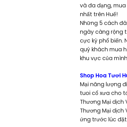
và đa dạng, mua 
nhất trên Huế!
Những 5 cách đây
ngày càng rộng t
cực kỳ phổ biến.
quý khách mua hà
khu vực của mìn
Shop Hoa Tươi H
Mại năng lượng đ
tuoi cổ xưa cho 
Thương Mại dịch 
Thương Mại dịch V
ứng trước lúc đặt