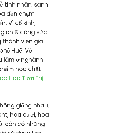
ễ tình nhân, sanh
hoa đền chạm
. Vì cố kỉnh,
i gian & công sức
g thành viên gia
phố Huế. Với
âu lăm ở nghành
 phẩm hoa chất
op Hoa Tươi Thị
không giống nhau,
nt, hoa cưới, hoa
tôi còn có những