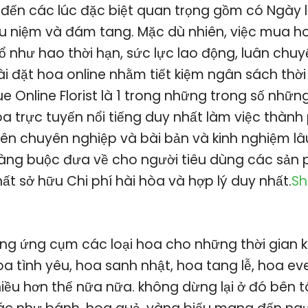
đến các lúc đặc biệt quan trọng gồm có Ngày l
ưu niệm và đám tang. Mặc dù nhiên, việc mua 
 như hao thời hạn, sức lực lao động, luân chuyển
ài đặt hoa online nhằm tiết kiệm ngân sách thờ
e Online Florist là 1 trong những trong số nhữn
 trực tuyến nổi tiếng duy nhất làm việc thành 
ên chuyên nghiệp và bài bản và kinh nghiệm l
ràng buộc đưa về cho người tiêu dùng các sản
hất sở hữu Chi phí hài hòa và hợp lý duy nhất.
Sh
ng ứng cụm các loại hoa cho những thời gian 
 tình yêu, hoa sanh nhật, hoa tang lễ, hoa eve
ều hơn thế nữa nữa. không dừng lại ở đó bên 