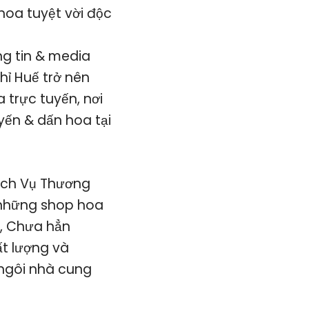
oa tuyệt vời độc
g tin & media
hỉ Huế trở nên
 trực tuyến, nơi
yến & dấn hoa tại
ịch Vụ Thương
ỏ những shop hoa
n, Chưa hẳn
t lượng và
ỹ ngôi nhà cung