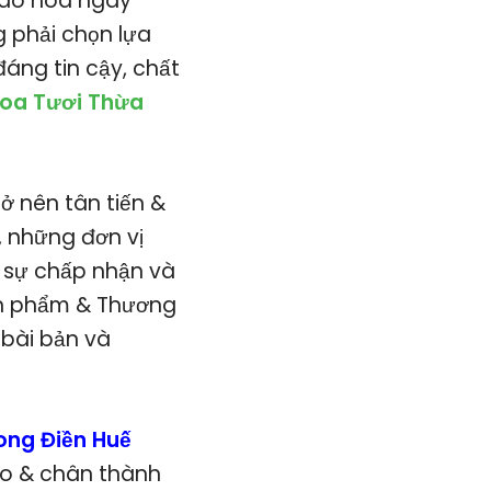
giao hoa ngay
 phải chọn lựa
áng tin cậy, chất
oa Tươi Thừa
ở nên tân tiến &
, những đơn vị
 sự chấp nhận và
ản phẩm & Thương
 bài bản và
ong Điền Huế
ảo & chân thành