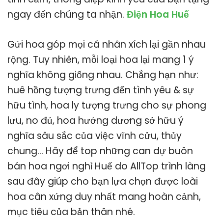
ngay đến chúng ta nhận.
Điện Hoa Huế
Gửi hoa góp mọi cá nhân xích lại gần nhau
rộng. Tuy nhiên, mỗi loại hoa lại mang 1 ý
nghĩa không giống nhau. Chẳng hạn như:
huê hồng tượng trưng đến tình yêu & sự
hữu tình, hoa ly tượng trưng cho sự phong
lưu, no đủ, hoa hướng dương sở hữu ý
nghĩa sâu sắc của việc vĩnh cửu, thủy
chung… Hãy để top những can dự buôn
bán hoa ngơi nghỉ Huế do AllTop trình làng
sau đây giúp cho bạn lựa chọn được loài
hoa cân xứng duy nhất mang hoàn cảnh,
mục tiêu của bản thân nhé.