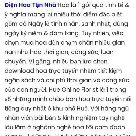
Điện Hoa Tận Nhà
Hoa là 1 gói quà tinh tế &
ý nghĩa mang lại nhiều thời điểm đặc biệt
gồm có Ngày lễ tình nhân, sanh nhật, đúng
ngày kỷ niệm & đám tang. Tuy nhiên, việc
chọn mua hoa đền chạm chán nhiều gian
nan như hao thời gian, công sức, luân
chuyển. Vì gắng, nhiều bạn lựa chọn
download hoa trực tuyến nhằm tiết kiệm
ngân sách và chi phí thời gian và công sức
của con người. Hue Online Florist là 1 trong
số những mình chào bán hoa trực tuyến nổi
tiếng duy nhất ở khu phố Huế. Với hàng ngũ
nhân viên bài bản & kinh nghiệm tay nghề
lâu lăm ở nghành nghề hoa tôi cam đoan