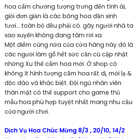
hoa cẩm chướng tượng trưng đến tình ái,
giỏi đơn giản là các bông hoa đần xinh
tươi… toàn bộ đều phải có. gây người nhà ta
xao xuyến không đang tâm rời xa.
Một điểm cùng nữa của cửa hàng này đó là
các người làm gỗ hết sức cần cù cập nhật
những Xu thế cắm hoa mới. Ở shop có
không ít hình tượng cắm hoa rất dị, mới lạ &
độc đáo và khác biệt. Đội ngũ nhân viên
thân mật có thể support cho game thủ
mẫu hoa phù hợp tuyệt nhất mang nhu cầu
của người chơi.
Dịch Vụ Hoa Chúc Mừng 8/3 , 20/10, 14/2