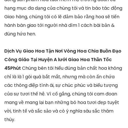
hạng mục đa dạng của chúng tôi và tin báo tác động
Giao hàng, chúng tôi có lẽ đảm bảo rằng hoa sẽ tiến
hành bàn giao tới người nhà dìm 1 cách bài bản &
đúng hứa hẹn.
Dịch Vụ Giao Hoa Tận Nơi Vòng Hoa Chia Buồn Đạo
Công Giáo Tại Huyện A lưới Giao Hoa Thần Tốc
45Phút
Chúng bên tôi hiểu đúng bản chất hoa không
chỉ là là 1 gói quà bắt mắt, nhưng mà còn ẩn chứa
các thông điệp tình ái, sự chúc phúc và biểu tượng
của sự tươi thế hệ. Vì cố gắng, chúng tôi cam đoan
mang về mang lại bạn những bó hoa tươi đẹp tuyệt
vời, tinh tế và sắc sảo và có ý nghĩa sâu sắc thâm
thúy.