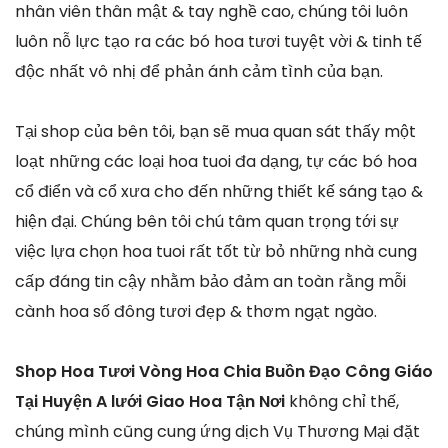
nhân viên thân mật & tay nghề cao, chúng tôi luôn
luôn nỗ lực tạo ra các bó hoa tươi tuyệt vời & tinh tế
độc nhất vô nhị để phản ánh cảm tình của bạn.
Tại shop của bên tôi, bạn sẽ mua quan sát thấy một
loạt những các loại hoa tuoi đa dạng, tự các bó hoa
cổ điển và cổ xưa cho đến những thiết kế sáng tạo &
hiện đại. Chúng bên tôi chú tâm quan trọng tới sự
việc lựa chọn hoa tuoi rất tốt từ bỏ những nhà cung
cấp đáng tin cậy nhằm bảo đảm an toàn rằng mỗi
cành hoa số đông tươi đẹp & thơm ngạt ngào.
Shop Hoa Tươi Vòng Hoa Chia Buồn Đạo Công Giáo
Tại Huyện A lưới Giao Hoa Tận Nơi
không chỉ thế,
chúng mình cũng cung ứng dịch Vụ Thương Mại đặt