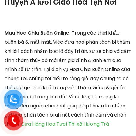
Huyện A lưới Giao Hoa Tận Nơi
Mua Hoa Chia Buồn Online
Trong các thời khắc
buồn bã & mất mát, Việc đưa hoa phân tách bi thảm
khi là 1 cách nhằm bộc lộ đáy tri ân, sự sẻ chia và cảm
tình thâm thúy có mái ấm gia đình & anh em của
mình sẽ từ trần. Tại dịch vụ Hoa Chia Buồn Online của
chúng tôi, chúng tôi hiểu rõ rằng giờ đây chúng ta có
thể gặp gỡ gian khổ trong việc thăm viếng & gửi lời
phân chia bi tráng liên đới. Vì nỗ lực, tôi mang lại
mang đến người chơi một giải pháp thuận lợi nhằm
gửi hoa phân tách bi ai một cách tình cảm và chân
thành.
Cửa Hàng Hoa Tươi Thị xã Hương Trà