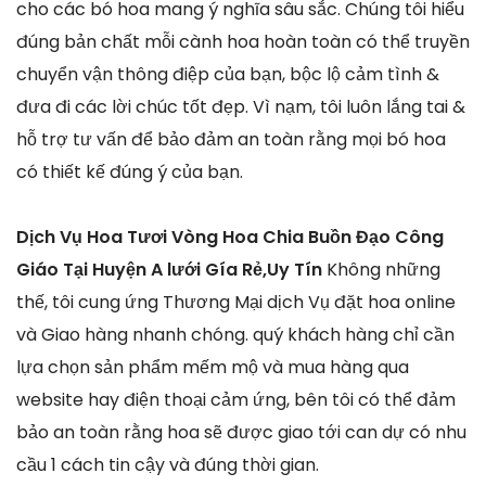
cho các bó hoa mang ý nghĩa sâu sắc. Chúng tôi hiểu
đúng bản chất mỗi cành hoa hoàn toàn có thể truyền
chuyển vận thông điệp của bạn, bộc lộ cảm tình &
đưa đi các lời chúc tốt đẹp. Vì nạm, tôi luôn lắng tai &
hỗ trợ tư vấn để bảo đảm an toàn rằng mọi bó hoa
có thiết kế đúng ý của bạn.
Dịch Vụ Hoa Tươi Vòng Hoa Chia Buồn Đạo Công
Giáo Tại Huyện A lưới Gía Rẻ,Uy Tín
Không những
thế, tôi cung ứng Thương Mại dịch Vụ đặt hoa online
và Giao hàng nhanh chóng. quý khách hàng chỉ cần
lựa chọn sản phẩm mếm mộ và mua hàng qua
website hay điện thoại cảm ứng, bên tôi có thể đảm
bảo an toàn rằng hoa sẽ được giao tới can dự có nhu
cầu 1 cách tin cậy và đúng thời gian.