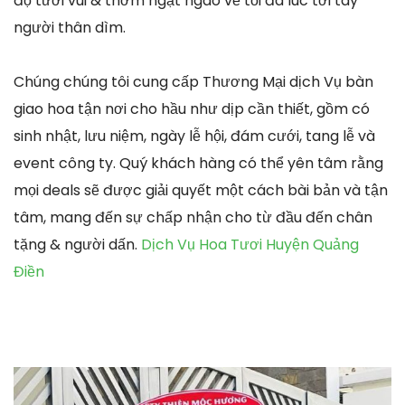
độ tươi vui & thơm ngạt ngào về tối đa lúc tới tay
người thân dìm.
Chúng chúng tôi cung cấp Thương Mại dịch Vụ bàn
giao hoa tận nơi cho hầu như dịp cần thiết, gồm có
sinh nhật, lưu niệm, ngày lễ hội, đám cưới, tang lễ và
event công ty. Quý khách hàng có thể yên tâm rằng
mọi deals sẽ được giải quyết một cách bài bản và tận
tâm, mang đến sự chấp nhận cho từ đầu đến chân
tặng & người dấn.
Dịch Vụ Hoa Tươi Huyện Quảng
Điền