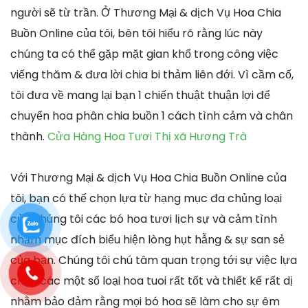
người sẽ từ trần. Ở Thương Mại & dịch Vụ Hoa Chia
Buồn Online của tôi, bên tôi hiểu rõ rằng lúc này
chúng ta có thể gặp mặt gian khổ trong công việc
viếng thăm & đưa lời chia bi thảm liên đới. Vì cầm cố,
tôi đưa về mang lại bạn 1 chiến thuật thuận lợi để
chuyển hoa phân chia buồn 1 cách tình cảm và chân
thành.
Cửa Hàng Hoa Tươi Thị xã Hương Trà
Với Thương Mại & dịch Vụ Hoa Chia Buồn Online của
tôi, bạn có thể chọn lựa từ hạng mục đa chủng loại
của chúng tôi các bó hoa tươi lịch sự và cảm tình
nhằm mục đích biểu hiện lòng hụt hẫng & sự san sẻ
của bạn. Chúng tôi chú tâm quan trọng tới sự việc lựa
chọn các một số loại hoa tuoi rất tốt và thiết kế rất dị
nhằm bảo đảm rằng mọi bó hoa sẽ làm cho sự êm