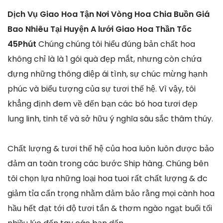
Dịch Vụ Giao Hoa Tận Nơi Vòng Hoa Chia Buồn Giá
Bao Nhiêu Tại Huyện A lưới Giao Hoa Thần Tốc
45Phút
Chúng chúng tôi hiểu đúng bản chất hoa
không chỉ là là 1 gói quà đẹp mắt, nhưng còn chứa
đựng những thông điệp ái tình, sự chúc mừng hạnh
phúc và biểu tượng của sự tươi thế hệ. Vì vậy, tôi
khẳng định đem về đến bạn các bó hoa tươi đẹp
lung linh, tinh tế và sở hữu ý nghĩa sâu sắc thâm thúy.
Chất lượng & tươi thế hệ của hoa luôn luôn được bảo
đảm an toàn trong các bước Ship hàng. Chúng bên
tôi chọn lựa những loại hoa tuoi rất chất lượng & đc
giảm tỉa cẩn trọng nhằm đảm bảo rằng mọi cành hoa
hầu hết đạt tới độ tươi tắn & thơm ngào ngạt buổi tối