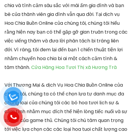
chia và tình cảm sâu sắc với mái ấm gia đình và bạn
bè của thành viên gia đình vẫn qua đời. Tại dịch vụ
Hoa Chia Buồn Online của chúng tôi, chúng tôi hiểu
rằng hiện nay bạn có thể gặp gỡ gian truân trong các
việc viếng thăm và đưa lời phân tách bi tráng liên
đới. Vì ráng, tôi đem lại đến bạn 1 chiến thuật tiện lợi
nhằm chuyển hoa chia bi ai một cách cảm tình &
tâm thành.
Cửa Hàng Hoa Tươi Thị xã Hương Trà
Với Thương Mại & dịch Vụ Hoa Chia Buồn Online của
chúng tôi, chúng ta có thể chọn lựa tự danh mục đa
chủng loại của chúng tôi các bó hoa tươi lịch sự &
cảm tình nhằm mục đích thể hiện lòng tiếc nuối và sự
san sẻ của game thủ. Chúng tôi chú tâm quan trọng
tới việc lựa chọn các các loại hoa tuoi chất lượng cao