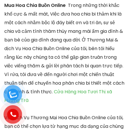
Mua Hoa Chia Buồn Online
Trong những thời khắc
khổ cực & mất mát, Việc đưa hoa chia bi thảm khi là
một cách nhằm bộc lộ đáy biết ơn và tri ân, sự sẻ
chia và cảm tình thâm thúy mang mái ấm gia đình &
bạn bè của gia đình đang qua đời. Ở Thương Mại &
dịch Vụ Hoa Chia Buồn Online của tôi, bên tôi hiểu
rằng lúc này chúng ta có thể gặp gian truân trong
việc viếng thăm & gửi lời phân tách bi quan trực tiếp.
Vì rứa, tôi đưa về đến người chơi một chiến thuật
thuận tiện để chuyển hoa phân chia bi thiết một cách
cảm tình & tình thực.
Cửa Hàng Hoa Tươi Thị xã
Hương Trà
Với dịch Vụ Thương Mại Hoa Chia Buồn Online của tôi,
bạn có thể chọn lựa từ hạng mục đa dạng của chúng