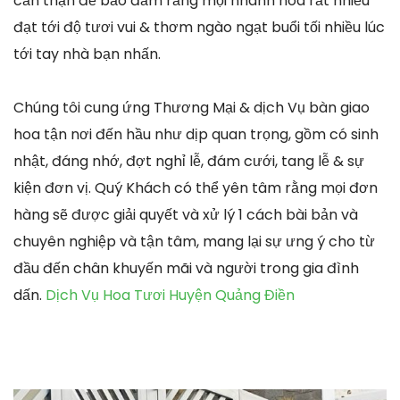
cẩn thận để bảo đảm rằng mọi nhành hoa rất nhiều
đạt tới độ tươi vui & thơm ngào ngạt buổi tối nhiều lúc
tới tay nhà bạn nhấn.
Chúng tôi cung ứng Thương Mại & dịch Vụ bàn giao
hoa tận nơi đến hầu như dịp quan trọng, gồm có sinh
nhật, đáng nhớ, đợt nghỉ lễ, đám cưới, tang lễ & sự
kiện đơn vị. Quý Khách có thể yên tâm rằng mọi đơn
hàng sẽ được giải quyết và xử lý 1 cách bài bản và
chuyên nghiệp và tận tâm, mang lại sự ưng ý cho từ
đầu đến chân khuyến mãi và người trong gia đình
dấn.
Dịch Vụ Hoa Tươi Huyện Quảng Điền