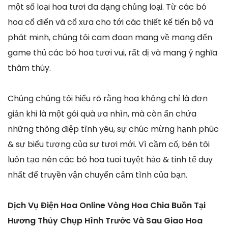
một số loại hoa tươi đa dạng chủng loại. Từ các bó
hoa cổ điển và cổ xưa cho tới các thiết kế tiến bộ và
phát minh, chúng tôi cam đoan mang về mang đến
game thủ các bó hoa tươi vui, rất dị và mang ý nghĩa
thâm thúy.
Chúng chúng tôi hiểu rõ rằng hoa không chỉ là đơn
giản khi là một gói quà ưa nhìn, mà còn ẩn chứa
những thông điệp tình yêu, sự chúc mừng hạnh phúc
& sự biểu tượng của sự tươi mới. Vì cầm cố, bên tôi
luôn tạo nên các bó hoa tuoi tuyệt hảo & tinh tế duy
nhất để truyền vận chuyển cảm tình của bạn.
Dịch Vụ Điện Hoa Online Vòng Hoa Chia Buồn Tại
Hương Thủy Chụp Hình Trước Và Sau Giao Hoa