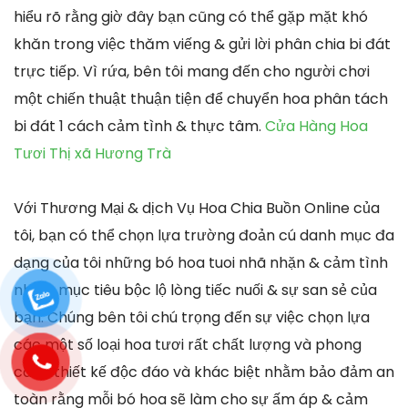
hiểu rõ rằng giờ đây bạn cũng có thể gặp mặt khó
khăn trong việc thăm viếng & gửi lời phân chia bi đát
trực tiếp. Vì rứa, bên tôi mang đến cho người chơi
một chiến thuật thuận tiện để chuyển hoa phân tách
bi đát 1 cách cảm tình & thực tâm.
Cửa Hàng Hoa
Tươi Thị xã Hương Trà
Với Thương Mại & dịch Vụ Hoa Chia Buồn Online của
tôi, bạn có thể chọn lựa trường đoản cú danh mục đa
dạng của tôi những bó hoa tuoi nhã nhặn & cảm tình
nhằm mục tiêu bộc lộ lòng tiếc nuối & sự san sẻ của
bạn. Chúng bên tôi chú trọng đến sự việc chọn lựa
các một số loại hoa tươi rất chất lượng và phong
cách thiết kế độc đáo và khác biệt nhằm bảo đảm an
toàn rằng mỗi bó hoa sẽ làm cho sự ấm áp & cảm