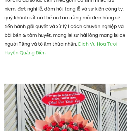
nơi cho đa số lúc cần thiết, gồm có sinh nhật, lưu
niệm, đợt nghỉ lễ, đám hỏi, tang lễ và sự kiện công ty.
quý khách rất có thể an tâm rằng mỗi đơn hàng sẽ
tiến hành giải quyết và xử lý 1 cách chuyên nghiệp và
bài bản & tâm huyết, mang lại sự hài lòng mang lại cả
người Tặng và tổ ấm thừa nhận.
Dịch Vụ Hoa Tươi
Huyện Quảng Điền