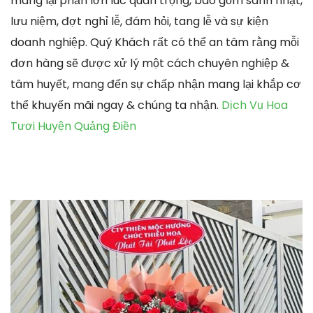
mang lại phần lớn lúc quan trọng, bao gồm sanh nhật,
lưu niệm, đợt nghỉ lễ, đám hỏi, tang lễ và sự kiện
doanh nghiệp. Quý Khách rất có thể an tâm rằng mỗi
đơn hàng sẽ được xử lý một cách chuyên nghiệp &
tâm huyết, mang đến sự chấp nhận mang lại khắp cơ
thể khuyến mãi ngay & chúng ta nhận.
Dịch Vụ Hoa
Tươi Huyện Quảng Điền