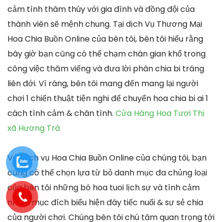
cảm tình thâm thúy với gia đình và đồng đội của
thành viên sẽ mệnh chung. Tại dịch Vụ Thương Mại
Hoa Chia Buồn Online của bên tôi, bên tôi hiểu rằng
bây giờ bạn cũng có thể chạm chán gian khổ trong
công việc thăm viếng và đưa lời phân chia bi tráng
liên đới. Vì ráng, bên tôi mang đến mang lại người
chơi 1 chiến thuật tiện nghi để chuyển hoa chia bi ai 1
cách tình cảm & chân tình.
Cửa Hàng Hoa Tươi Thị
xã Hương Trà
Với dịch vụ Hoa Chia Buồn Online của chúng tôi, bạn
cũng có thể chọn lựa từ bỏ danh mục đa chủng loại
của bên tôi những bó hoa tuoi lịch sự và tình cảm
nhằm mục đích biểu hiện đáy tiếc nuối & sự sẻ chia
của người chơi. Chúng bên tôi chú tâm quan trọng tới