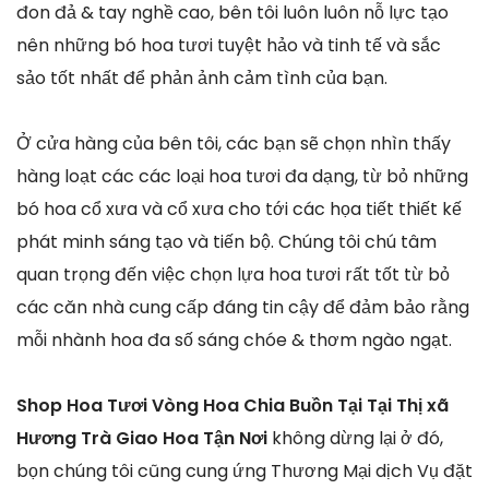
đon đả & tay nghề cao, bên tôi luôn luôn nỗ lực tạo
nên những bó hoa tươi tuyệt hảo và tinh tế và sắc
sảo tốt nhất để phản ảnh cảm tình của bạn.
Ở cửa hàng của bên tôi, các bạn sẽ chọn nhìn thấy
hàng loạt các các loại hoa tươi đa dạng, từ bỏ những
bó hoa cổ xưa và cổ xưa cho tới các họa tiết thiết kế
phát minh sáng tạo và tiến bộ. Chúng tôi chú tâm
quan trọng đến việc chọn lựa hoa tươi rất tốt từ bỏ
các căn nhà cung cấp đáng tin cậy để đảm bảo rằng
mỗi nhành hoa đa số sáng chóe & thơm ngào ngạt.
Shop Hoa Tươi Vòng Hoa Chia Buồn Tại Tại Thị xã
Hương Trà Giao Hoa Tận Nơi
không dừng lại ở đó,
bọn chúng tôi cũng cung ứng Thương Mại dịch Vụ đặt