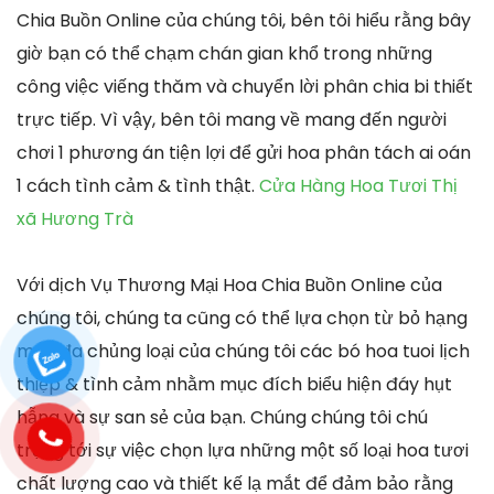
Chia Buồn Online của chúng tôi, bên tôi hiểu rằng bây
giờ bạn có thể chạm chán gian khổ trong những
công việc viếng thăm và chuyển lời phân chia bi thiết
trực tiếp. Vì vậy, bên tôi mang về mang đến người
chơi 1 phương án tiện lợi để gửi hoa phân tách ai oán
1 cách tình cảm & tình thật.
Cửa Hàng Hoa Tươi Thị
xã Hương Trà
Với dịch Vụ Thương Mại Hoa Chia Buồn Online của
chúng tôi, chúng ta cũng có thể lựa chọn từ bỏ hạng
mục đa chủng loại của chúng tôi các bó hoa tuoi lịch
thiệp & tình cảm nhằm mục đích biểu hiện đáy hụt
hẫng và sự san sẻ của bạn. Chúng chúng tôi chú
trọng tới sự việc chọn lựa những một số loại hoa tươi
chất lượng cao và thiết kế lạ mắt để đảm bảo rằng