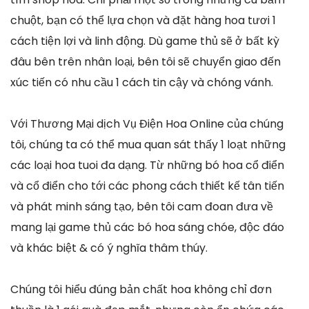
chuột, bạn có thể lựa chọn và đặt hàng hoa tươi 1
cách tiện lợi và linh động. Dù game thủ sẽ ở bất kỳ
đâu bên trên nhân loại, bên tôi sẽ chuyển giao đến
xúc tiến có nhu cầu 1 cách tin cậy và chóng vánh.
Với Thương Mại dịch Vụ Điện Hoa Online của chúng
tôi, chúng ta có thể mua quan sát thấy 1 loạt những
các loại hoa tuoi đa dạng. Từ những bó hoa cổ điển
và cổ điển cho tới các phong cách thiết kế tân tiến
và phát minh sáng tạo, bên tôi cam đoan đưa về
mang lại game thủ các bó hoa sáng chóe, độc đáo
và khác biệt & có ý nghĩa thâm thúy.
Chúng tôi hiểu đúng bản chất hoa không chỉ đơn