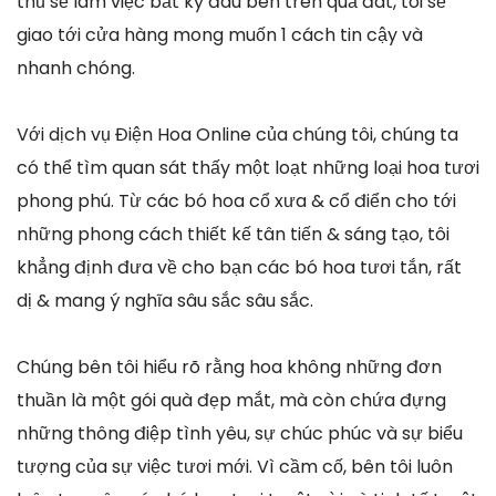
thủ sẽ làm việc bất kỳ đâu bên trên quả đât, tôi sẽ
giao tới cửa hàng mong muốn 1 cách tin cậy và
nhanh chóng.
Với dịch vụ Điện Hoa Online của chúng tôi, chúng ta
có thể tìm quan sát thấy một loạt những loại hoa tươi
phong phú. Từ các bó hoa cổ xưa & cổ điển cho tới
những phong cách thiết kế tân tiến & sáng tạo, tôi
khẳng định đưa về cho bạn các bó hoa tươi tắn, rất
dị & mang ý nghĩa sâu sắc sâu sắc.
Chúng bên tôi hiểu rõ rằng hoa không những đơn
thuần là một gói quà đẹp mắt, mà còn chứa đựng
những thông điệp tình yêu, sự chúc phúc và sự biểu
tượng của sự việc tươi mới. Vì cầm cố, bên tôi luôn