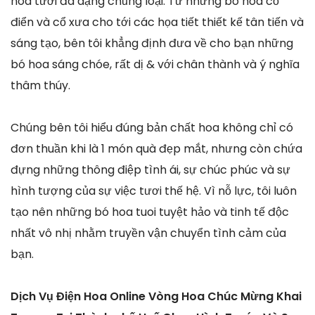
hoa tươi đa dạng chủng loại. Từ những bó hoa cổ
điển và cổ xưa cho tới các họa tiết thiết kế tân tiến và
sáng tạo, bên tôi khẳng định đưa về cho bạn những
bó hoa sáng chóe, rất dị & với chân thành và ý nghĩa
thâm thúy.
Chúng bên tôi hiểu đúng bản chất hoa không chỉ có
đơn thuần khi là 1 món quà đẹp mắt, nhưng còn chứa
đựng những thông điệp tình ái, sự chúc phúc và sự
hình tượng của sự việc tươi thế hệ. Vì nỗ lực, tôi luôn
tạo nên những bó hoa tuoi tuyệt hảo và tinh tế độc
nhất vô nhị nhằm truyền vận chuyển tình cảm của
bạn.
Dịch Vụ Điện Hoa Online Vòng Hoa Chúc Mừng Khai