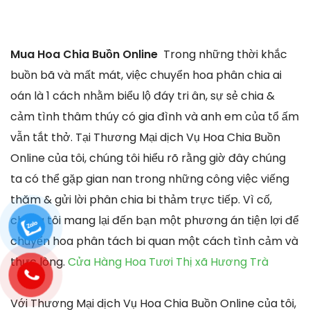
Mua Hoa Chia Buồn Online
Trong những thời khắc
buồn bã và mất mát, việc chuyển hoa phân chia ai
oán là 1 cách nhằm biểu lộ đáy tri ân, sự sẻ chia &
cảm tình thâm thúy có gia đình và anh em của tổ ấm
vẫn tắt thở. Tại Thương Mại dịch Vụ Hoa Chia Buồn
Online của tôi, chúng tôi hiểu rõ rằng giờ đây chúng
ta có thể gặp gian nan trong những công việc viếng
thăm & gửi lời phân chia bi thảm trực tiếp. Vì cố,
chúng tôi mang lại đến bạn một phương án tiện lợi để
chuyển hoa phân tách bi quan một cách tình cảm và
thực lòng.
Cửa Hàng Hoa Tươi Thị xã Hương Trà
Với Thương Mại dịch Vụ Hoa Chia Buồn Online của tôi,