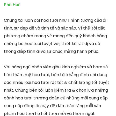
Phố Huế
Chúng tôi luôn coi hoa tươi như 1 hình tượng của ái
tình, sự đẹp đẽ và tinh tế và sắc sảo. Vì thế, tôi đặt
phương châm mang về mang đến quý khách hàng
những bó hoa tuoi tuyệt vời, thiết kế rất dị và có
thông điệp tình ái và sự chúc mừng hạnh phúc.
Với hàng ngũ nhân viên giàu kinh nghiệm và ham sở
hữu thẩm mỹ hoa tươi, bên tôi khẳng định chỉ dùng
các nhiều loại hoa tươi rất tốt & chất lượng tốt tuyệt
nhất. Chúng bên tôi luôn kiểm tra & chọn lựa những
cành hoa tươi trường đoản cú những mối cung cấp
cung cấp đáng tin cậy để đảm bảo rằng mỗi sản
phẩm hoa tươi hồ hết tươi mới và thơm ngát.