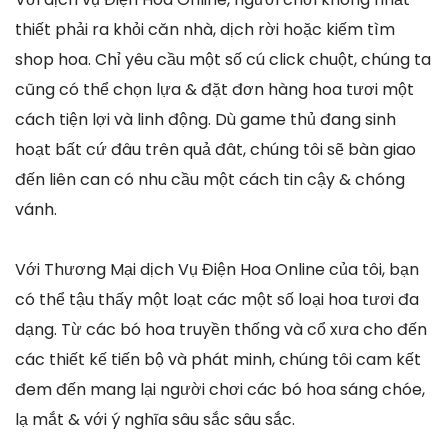
thiết phải ra khỏi căn nhà, dịch rời hoặc kiếm tìm
shop hoa. Chỉ yêu cầu một số cú click chuột, chúng ta
cũng có thể chọn lựa & đặt đơn hàng hoa tươi một
cách tiện lợi và linh động. Dù game thủ đang sinh
hoạt bất cứ đâu trên quả đât, chúng tôi sẽ bàn giao
đến liên can có nhu cầu một cách tin cậy & chóng
vánh.
Với Thương Mại dịch Vụ Điện Hoa Online của tôi, bạn
có thể tậu thấy một loạt các một số loại hoa tươi đa
dạng. Từ các bó hoa truyền thống và cổ xưa cho đến
các thiết kế tiến bộ và phát minh, chúng tôi cam kết
đem đến mang lại người chơi các bó hoa sáng chóe,
lạ mắt & với ý nghĩa sâu sắc sâu sắc.