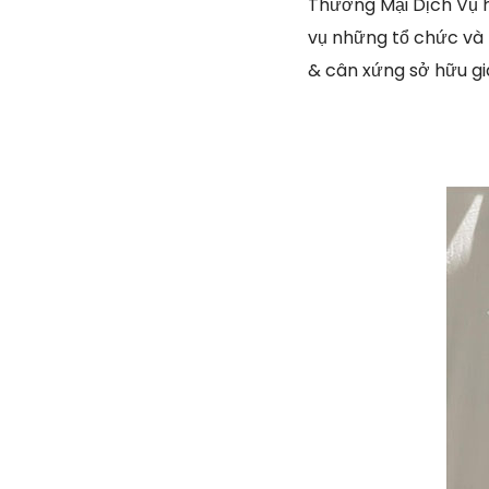
Thương Mại Dịch Vụ 
vụ những tổ chức và t
& cân xứng sở hữu g