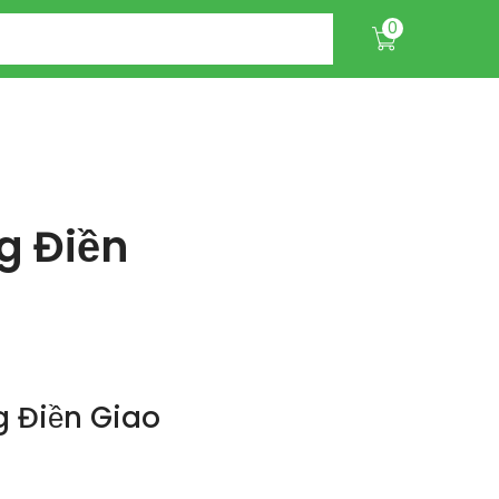
0
g Điền
 Điền Giao