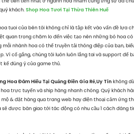
 thế tiên tiến nhất ở ngành hoa nhằm cung ứng sự đa chủng
 quý khách.
Shop Hoa Tươi Tại Thừa Thiên Huế
a tuoi của bên tôi không chỉ là tập kết vào vấn đề lựa c
ệt quan trọng chăm lo đến việc tạo nên những bó hoa có 
g mỗi nhành hoa có thể truyền tải thông điệp của bạn, biểu
p. Vì cố gắng, chúng tôi luôn luôn lắng tai và support để
t kế đúng ý của game thủ.
ng Hoa Đám Hiếu Tại Quảng Điền Gía Rẻ,Uy Tín
không dừn
 hoa trực tuyến và ship hàng nhanh chóng. Quý khách hà
ộ & đặt hàng qua trang web hay điện thoại cảm ứng thô
 sẽ được bàn giao tới tác động có nhu cầu 1 cách đáng ti