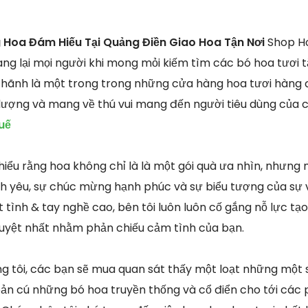
 Hoa Đám Hiếu Tại Quảng Điền Giao Hoa Tận Nơi
Shop Ho
ng lại mọi người khi mong mỏi kiếm tìm các bó hoa tươi tắ
 hãnh là một trong trong những cửa hàng hoa tươi hàng 
lượng và mang về thú vui mang đến người tiêu dùng của 
uế
 hiểu rằng hoa không chỉ là là một gói quà ưa nhìn, nhưn
h yêu, sự chúc mừng hạnh phúc và sự biểu tượng của sự vi
 tình & tay nghề cao, bên tôi luôn luôn cố gắng nỗ lực tạo
 tuyệt nhất nhằm phản chiếu cảm tình của bạn.
 tôi, các bạn sẽ mua quan sát thấy một loạt những một s
oản cú những bó hoa truyền thống và cổ điển cho tới các 