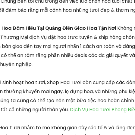
. Chúng bên tôi chú trọng đến việc lựa chọn hoa tuoi chấ
 để đảm bảo rằng mỗi cành hoa những tươi đẹp & thơm ng
 Hoa Đám Hiếu Tại Quảng Điền Giao Hoa Tận Nơi
Không 
Thương Mại dịch Vụ đặt hoa trực tuyến & ship hàng chó
h bàn giao đến tay mọi người nhấn 1 cách an toàn và đáng 
có thể an tâm rằng phần nhiều deals các đc giải quyết và 
chuyên nghiệp.
i sinh hoạt hoa tươi, Shop Hoa Tươi còn cung cấp các d
ến thưởng khuyến mãi ngay, lọ đựng hoa, và những phụ kiện
úng ta cũng có thể tạo nên một bữa tiệc hoa hoàn chỉnh
tất cả những người thân yêu.
Dịch Vụ Hoa Tươi Phong Đi
oa Tươi nhằm tò mò không gian đầy sắc tố & và lắng đọn