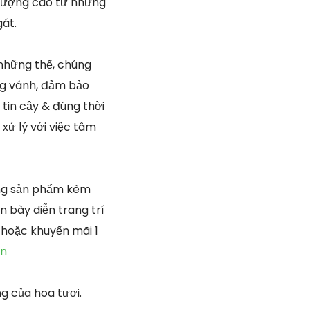
t lượng cao từ những
át.
những thế, chúng
ng vánh, đảm bảo
tin cậy & đúng thời
xử lý với việc tâm
òng sản phẩm kèm
 bày diễn trang trí
 hoặc khuyến mãi 1
ền
g của hoa tươi.