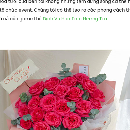
hoa tươi của bên tôi không những tạm dừng sống cá thể
ổ chức event. Chúng tôi có thể tạo ra các phong cách thiế
iá cả của game thủ
Dịch Vụ Hoa Tươi Hương Trà