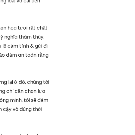
 loại và cải tiến
họn hoa tươi rất chất
ý nghĩa thâm thúy.
 lộ cảm tình & gửi đi
 bảo đảm an toàn rằng
g lại ở đó, chúng tôi
ng chỉ cần chọn lựa
ng minh, tôi sẽ đảm
n cậy và đúng thời