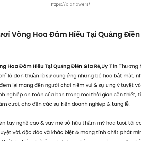
https://alo.flowers/
ươi Vòng Hoa Đám Hiếu Tại Quảng Điền 
ng Hoa Đám Hiếu Tại Quảng Điền Gía Rẻ,Uy Tín
Thương M
chỉ là đơn thuần là sự cung ứng những bó hoa bắt mắt, 
đem lại mang đến người chơi niềm vui & sự ưng ý tuyệt vờ
nh nghiệp an toàn của bạn trong mọi thời gian cần thiết,
đám cưới, cho đến các sự kiện doanh nghiệp & tang lễ.
iên tay nghề cao & say mê sở hữu thẩm mỹ hoa tuoi, tôi
tuyệt vời, độc đáo và khác biệt & mang tính chất phát mi