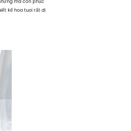
 nhưng mà còn phục
t kế hoa tuoi rất dị