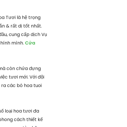
a Tươi là hệ trọng
n & rất dị tốt nhất.
đầu, cung cấp dịch Vụ
chính mình.
Cửa
g mà còn chứa đựng
ệc tươi mới. Với đội
 ra các bó hoa tuoi
ố loại hoa tươi đa
phong cách thiết kế